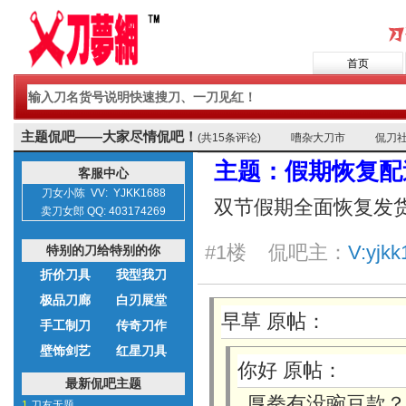
首页
主题侃吧——大家尽情侃吧！
(共15条评论)
嘈杂大刀市
侃刀
主题：假期恢复配
客服中心
刀女小陈 VV: YJKK1688
双节假期全面恢复发
卖刀女郎 QQ: 403174269
#1楼 侃吧主：
V:yjk
特别的刀给特别的你
折价刀具
我型我刀
极品刀廊
白刃展堂
早草 原帖：
手工制刀
传奇刀作
壁饰剑艺
红星刀具
你好 原帖：
最新侃吧主题
厚拳有没豌豆款？
1.
刀友无题