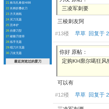
21.
铁马扎拳皇Hi98
三凌军刺要
22.
长柄折叠砍刀
23.
方天画戟
24.
买刀无题
三棱刺友阿
25.
宫本铲
26.
仿赛刀型
#13楼
早草 回复于 2025
27.
破极刃使得
28.
练手无题
29.
唱刀片无题
你好 原帖：
30.
刀友无题
定购KH廓尔噶狂风
最近浏览过的爱刀
可以有
#12楼
早草 回复于 2025