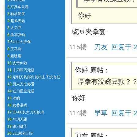
2.
打真军无题
3.
轴承硬度
你好
4.
超风无题
5.
大刀尹
豌豆夹拳套
6.
曲率驱动
7.
64cm大折叠
#15楼
刀友 回复于 2025
8.
王马刺
9.
超硬度
10.
皮带剑卷
你好 原帖：
11.
非刀即刁无题
12.
定制刀具邮件发出去了没有任
厚拳有没豌豆款？
13.
男人刀之疼爱
14.
狂刃星空无题
你好
15.
求购
16.
发香港吗
#14楼
早草 回复于 2025
17.
50-60长大刀可以吗
18.
可玥无题
19.
镰刀镰子
20.
511神补刀伊
刀友 原帖：