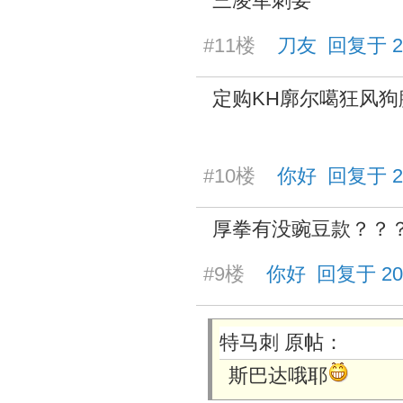
三凌军刺要
#11楼
刀友 回复于 2025
定购KH廓尔噶狂风狗
#10楼
你好 回复于 2025
厚拳有没豌豆款？？
#9楼
你好 回复于 2025/
特马刺 原帖：
斯巴达哦耶