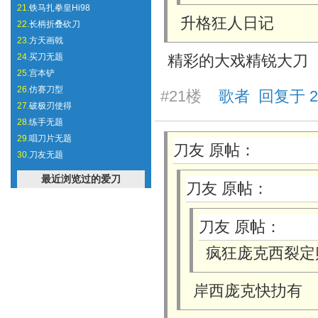
21.
铁马扎拳皇Hi98
升格狂人日记
22.
长柄折叠砍刀
23.
方天画戟
24.
买刀无题
精彩的大戏精锐大刀
25.
宫本铲
26.
仿赛刀型
#21楼
歌者 回复于 2025
27.
破极刃使得
28.
练手无题
29.
唱刀片无题
刀友 原帖：
30.
刀友无题
最近浏览过的爱刀
刀友 原帖：
刀友 原帖：
疯狂庞克西裂定
岸西庞克快扐有