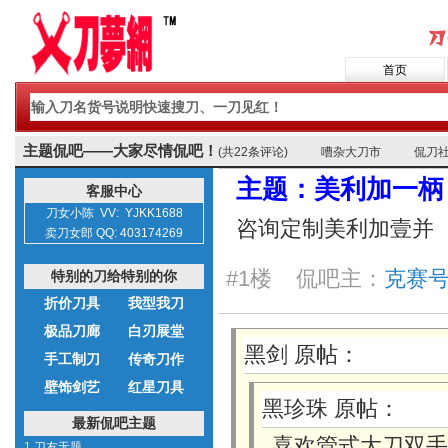
首页
主题侃吧——大家尽情侃吧！
(共22条评论)
嘈杂大刀市
侃刀
主题：美利加一柄
客服中心
刀女小陈 VV: YJKK1688
咨询定制美利加壹并
卖刀女郎 QQ: 403174269
#1楼 侃吧主：
克赛号 
特别的刀给特别的你
折价刀具
我型我刀
极品刀廊
白刃展堂
黑剑 原帖：
手工制刀
传奇刀作
壁饰剑艺
红星刀具
黑珍珠 原帖：
最新侃吧主题
喜欢管式大刀双手
1.
刀友无题