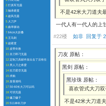
2.
打真军无题
3.
轴承硬度
不是42米大刀道夫
4.
超风无题
5.
大刀尹
一代人有一代人的上甘
6.
曲率驱动
7.
64cm大折叠
#22楼
如非 回复于 2025
8.
王马刺
9.
超硬度
10.
皮带剑卷
刀友 原帖：
11.
非刀即刁无题
12.
定制刀具邮件发出去了没有任
13.
男人刀之疼爱
黑剑 原帖：
14.
狂刃星空无题
15.
求购
黑珍珠 原帖：
16.
发香港吗
17.
50-60长大刀可以吗
喜欢管式大刀双
18.
可玥无题
19.
镰刀镰子
不是42米大刀道
20.
511神补刀伊