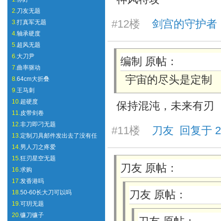
2.
刀友无题
#12楼
剑宫的守护者 回复于
3.
打真军无题
4.
轴承硬度
5.
超风无题
6.
大刀尹
编制 原帖：
7.
曲率驱动
宇宙的尽头是定制
8.
64cm大折叠
9.
王马刺
10.
超硬度
保持混沌，未来
有刃
11.
皮带剑卷
12.
非刀即刁无题
#11楼
刀友 回复于 2025
13.
定制刀具邮件发出去了没有任
14.
男人刀之疼爱
15.
狂刃星空无题
刀友 原帖：
16.
求购
17.
发香港吗
刀友 原帖：
18.
50-60长大刀可以吗
19.
可玥无题
20.
镰刀镰子