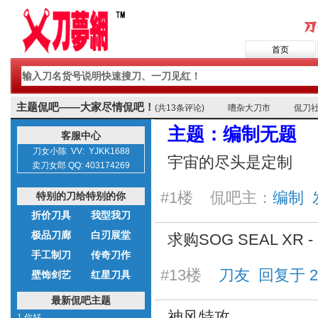
首页
主题侃吧——大家尽情侃吧！
(共13条评论)
嘈杂大刀市
侃刀
主题：编制无题
客服中心
刀女小陈 VV: YJKK1688
宇宙的尽头是定制
卖刀女郎 QQ: 403174269
#1楼 侃吧主：
编制 发表
特别的刀给特别的你
折价刀具
我型我刀
极品刀廊
白刃展堂
求购SOG SEAL XR -
手工制刀
传奇刀作
#13楼
刀友 回复于 2025
壁饰剑艺
红星刀具
最新侃吧主题
神风特攻
1.
你好