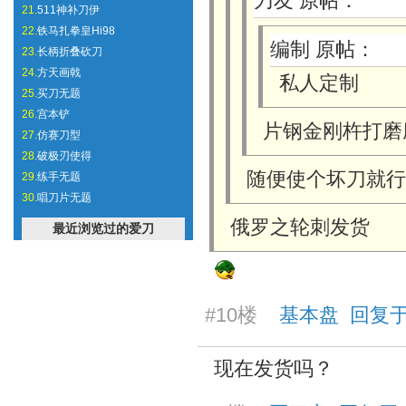
刀友 原帖：
21.
511神补刀伊
22.
铁马扎拳皇Hi98
编制 原帖：
23.
长柄折叠砍刀
24.
方天画戟
私人定制
25.
买刀无题
26.
宫本铲
片钢金刚杵打磨
27.
仿赛刀型
28.
破极刃使得
随便使个坏刀就行
29.
练手无题
30.
唱刀片无题
俄罗之轮刺发货
最近浏览过的爱刀
#10楼
基本盘 回复于 20
现在发货吗？