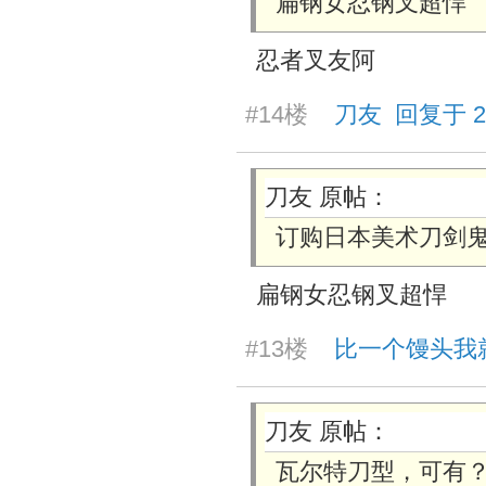
扁钢女忍钢叉超悍
忍者叉友阿
#14楼
刀友 回复于 2026
刀友 原帖：
订购日本美术刀剑
扁钢女忍钢叉超悍
#13楼
比一个馒头我就干 
刀友 原帖：
瓦尔特刀型，可有