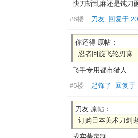
快刀斩乱麻还是钝刀
#6楼
刀友 回复于 2026/
你还得 原帖：
忍者回旋飞轮刃嘛
飞手专用都市猎人
#5楼
起锋了 回复于 202
刀友 原帖：
订购日本美术刀剑
成实蒂定制