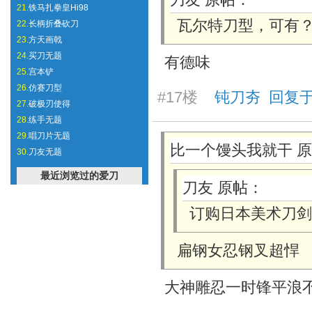
21.
铁马扎拳皇Hi98
瓦尔特刀型，可有
22.
长柄折叠砍刀
23.
方天画戟
24.
买刀无题
有德味
25.
宫本铲
26.
仿赛刀型
#17楼
钝刀夯 回复于 20
27.
破极刃使得
28.
练手无题
29.
唱刀片无题
比一个馒头我就干 
30.
刀友无题
最近浏览过的爱刀
刀友 原帖：
订购日本美术刀剑
扁钢女忍钢叉超悍
大神雕忍一时锋平浪