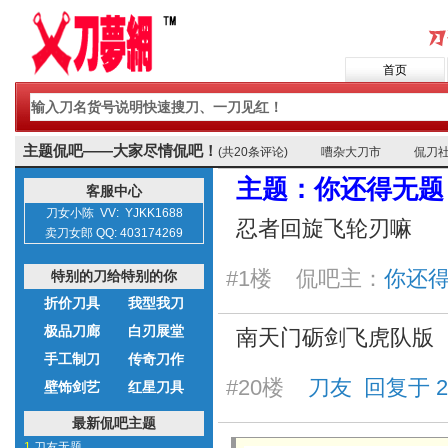
首页
主题侃吧——大家尽情侃吧！
(共20条评论)
嘈杂大刀市
侃刀
主题：你还得无题
客服中心
刀女小陈 VV: YJKK1688
忍者回旋飞轮刃嘛
卖刀女郎 QQ: 403174269
#1楼 侃吧主：
你还得 
特别的刀给特别的你
折价刀具
我型我刀
极品刀廊
白刃展堂
南天门砺剑飞虎队版
手工制刀
传奇刀作
#20楼
刀友 回复于 2026
壁饰剑艺
红星刀具
最新侃吧主题
1.
刀友无题