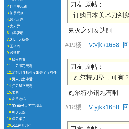
刀友 原帖：
2.
打真军无题
3.
轴承硬度
订购日本美术刀剑
4.
超风无题
5.
大刀尹
鬼灭之刃友达阿
6.
曲率驱动
7.
64cm大折叠
#19楼
V:yjkk1688 回
8.
王马刺
9.
超硬度
10.
皮带剑卷
刀友 原帖：
11.
非刀即刁无题
12.
定制刀具邮件发出去了没有任
瓦尔特刀型，可有
13.
男人刀之疼爱
14.
狂刃星空无题
瓦尔特小钢炮有啊
15.
求购
16.
发香港吗
#18楼
V:yjkk1688 回
17.
50-60长大刀可以吗
18.
可玥无题
19.
镰刀镰子
20.
511神补刀伊
刀友 原帖：