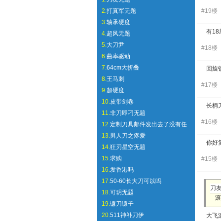
2.
打真军无题
#19
3.
轴承硬度
有1
4.
超风无题
5.
大刀尹
#18
6.
曲率驱动
7.
64cm大折叠
回旋
8.
王马刺
#17
9.
超硬度
10.
皮带剑卷
长柄
11.
非刀即刁无题
#16
12.
定制刀具邮件发出去了没有任
13.
男人刀之疼爱
你好
14.
狂刃星空无题
15.
求购
#15
16.
发香港吗
17.
50-60长大刀可以吗
刀友
18.
可玥无题
滚
19.
镰刀镰子
20.
511神补刀伊
大飞