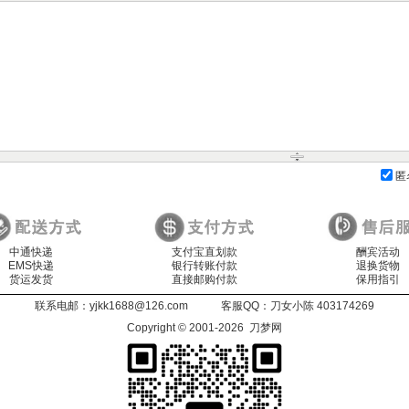
匿
中通快递
支付宝直划款
酬宾活动
EMS快递
银行转账付款
退换货物
货运发货
直接邮购付款
保用指引
联系电邮：
yjkk1688@126.com
客服QQ：
刀女小陈 403174269
Copyright © 2001-2026 刀梦网