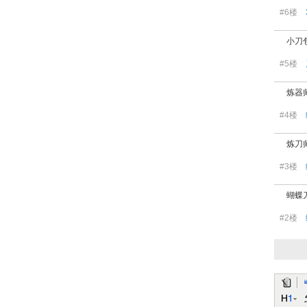
#6楼
小刀
#5楼
炼器
#4楼
炼刀
#3楼
蝴蝶
#2楼