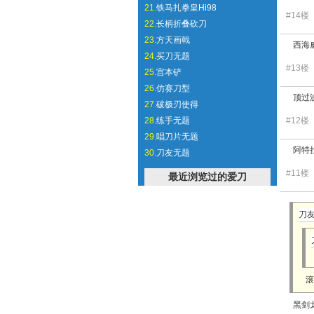
21.
铁马扎拳皇Hi98
#14
22.
长柄折叠砍刀
23.
方天画戟
西海
24.
买刀无题
#13
25.
宫本铲
26.
仿赛刀型
顶过
27.
破极刃使得
28.
练手无题
#12
29.
唱刀片无题
阿特
30.
刀友无题
#11
最近浏览过的爱刀
刀友
滚
黑剑