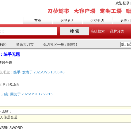
[欢迎登录]
首页
运动直刀
运动折刀
另类刀
搜 索
高级搜索
品牌分类
0条评论)
嘈杂大刀市
侃刀社区—用刀侃吧！
：练手无题
使居合道
 侃吧主：
练手 发表于 2026/3/25 13:05:48
大飞刀名场面
楼
刀友 回复于 2026/3/31 17:29:15
 原帖：
刀使居合道
 WSBK SWORD