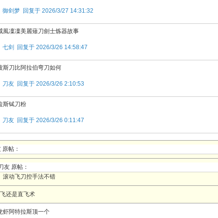
楼
御剑梦 回复于 2026/3/27 14:31:32
威風凜凜美麗薙刀劍士炼器故事
楼
七剑 回复于 2026/3/26 14:58:47
波斯刀比阿拉伯弯刀如何
楼
刀友 回复于 2026/3/26 2:10:53
拉斯铽刀粉
楼
刀友 回复于 2026/3/26 0:11:47
 原帖：
刀友 原帖：
滚动飞刀控手法不错
飞还是直飞术
龙虾阿特拉斯顶一个