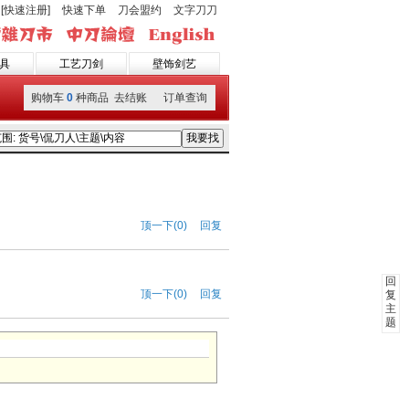
[快速注册]
快速下单
刀会盟约
文字刀刀
具
工艺刀剑
壁饰剑艺
购物车
0
种商品 去结账
订单查询
顶一下(0)
回复
回
顶一下(0)
回复
复
主
题