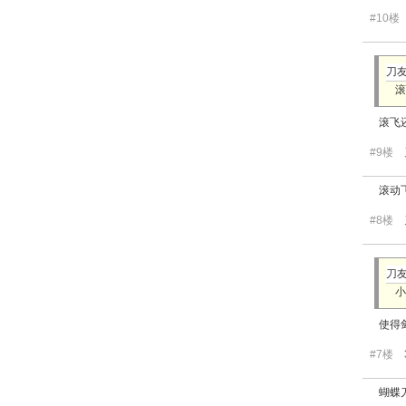
#10
刀友
滚
滚飞
#9楼
滚动
#8楼
刀友
小
使得
#7楼
蝴蝶