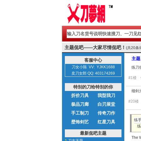
主题侃吧——大家尽情侃吧！
(共2
主题
客服中心
刀女小陈 VV: YJKK1688
练刀
卖刀女郎 QQ: 403174269
#1楼
特别的刀给特别的你
细剑
折价刀具
我型我刀
#20
极品刀廊
白刃展堂
手工制刀
传奇刀作
练手
壁饰剑艺
红星刀具
练
最新侃吧主题
The
1.
刀友无题