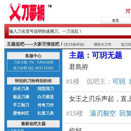
首页
主题侃吧——大家尽情侃吧！
(共15条评论)
嘈杂大刀市
侃刀
主题：可玥无题
客服中心
刀女小陈 VV: YJKK1688
君島拵
卖刀女郎 QQ: 403174269
#1楼 侃吧主：
可玥 发表
特别的刀给特别的你
折价刀具
我型我刀
极品刀廊
白刃展堂
女王之刃乐声起，直上
手工制刀
传奇刀作
#15楼
逼刃裂空 回复于 2
壁饰剑艺
红星刀具
最新侃吧主题
你好
1.
刀友无题