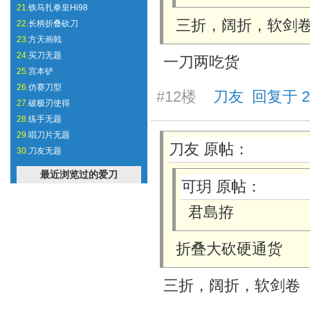
21.
铁马扎拳皇Hi98
三折，阔折，软剑
22.
长柄折叠砍刀
23.
方天画戟
24.
买刀无题
一刀两吃货
25.
宫本铲
26.
仿赛刀型
#12楼
刀友 回复于 2026
27.
破极刃使得
28.
练手无题
29.
唱刀片无题
刀友 原帖：
30.
刀友无题
最近浏览过的爱刀
可玥 原帖：
君島拵
折叠大砍硬通货
三折，阔折，软剑卷