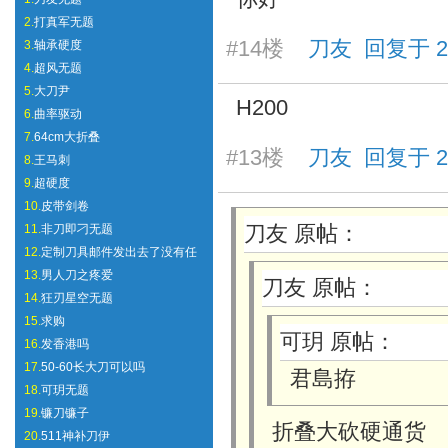
2.
打真军无题
#14楼
刀友 回复于 2026
3.
轴承硬度
4.
超风无题
5.
大刀尹
H200
6.
曲率驱动
7.
64cm大折叠
#13楼
刀友 回复于 2026
8.
王马刺
9.
超硬度
10.
皮带剑卷
刀友 原帖：
11.
非刀即刁无题
12.
定制刀具邮件发出去了没有任
13.
男人刀之疼爱
刀友 原帖：
14.
狂刃星空无题
15.
求购
可玥 原帖：
16.
发香港吗
17.
50-60长大刀可以吗
君島拵
18.
可玥无题
19.
镰刀镰子
折叠大砍硬通货
20.
511神补刀伊