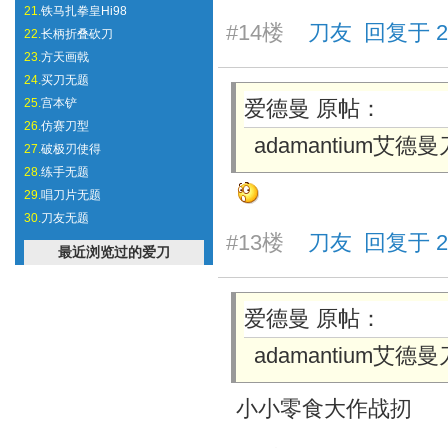
21.
铁马扎拳皇Hi98
#14楼
刀友 回复于 2025
22.
长柄折叠砍刀
23.
方天画戟
24.
买刀无题
25.
宫本铲
爱德曼 原帖：
26.
仿赛刀型
adamantium艾德
27.
破极刃使得
28.
练手无题
29.
唱刀片无题
30.
刀友无题
#13楼
刀友 回复于 2025
最近浏览过的爱刀
爱德曼 原帖：
adamantium艾德
小小零食大作战扨