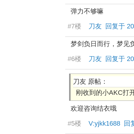
弹力不够嘛
#7楼
刀友 回复于 2025/
梦剑负日而行，梦见
#6楼
刀友 回复于 2025/
刀友 原帖：
刚收到的小AKC打
欢迎咨询结衣哦
#5楼
V:yjkk1688 回复