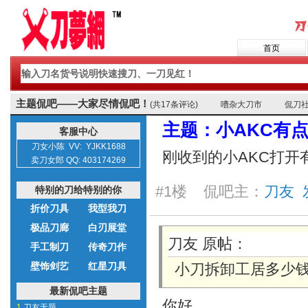
首页
主题侃吧——大家尽情侃吧！
(共17条评论)
嘈杂大刀市
侃刀
主题：小AKC有
客服中心
刀女小陈 VV: YJKK1688
刚收到的小AKC打开
卖刀女郎 QQ: 403174269
#1楼 侃吧主：
刀友 发表
特别的刀给特别的你
折价刀具
我型我刀
极品刀廊
白刃展堂
刀友 原帖：
手工制刀
传奇刀作
壁饰剑艺
红星刀具
小刀拆卸工居多少
最新侃吧主题
你好
1.
刀友无题