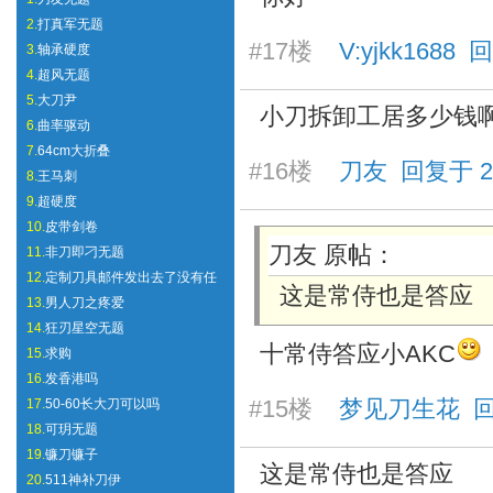
2.
打真军无题
#17楼
V:yjkk1688 回
3.
轴承硬度
4.
超风无题
5.
大刀尹
小刀拆卸工居多少钱
6.
曲率驱动
7.
64cm大折叠
#16楼
刀友 回复于 2025
8.
王马刺
9.
超硬度
10.
皮带剑卷
刀友 原帖：
11.
非刀即刁无题
12.
定制刀具邮件发出去了没有任
这是常侍也是答应
13.
男人刀之疼爱
14.
狂刃星空无题
十常侍答应小AKC
15.
求购
16.
发香港吗
#15楼
梦见刀生花 回复于 
17.
50-60长大刀可以吗
18.
可玥无题
19.
镰刀镰子
这是常侍也是答应
20.
511神补刀伊