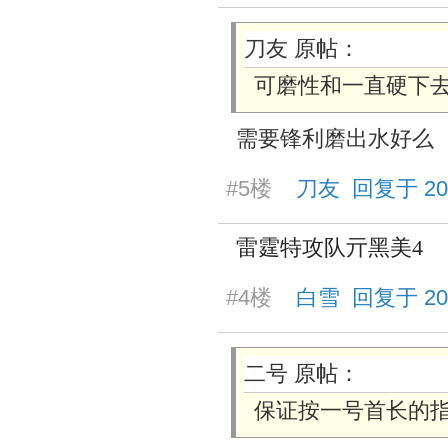
刀友 原帖：
可磨性和一直硬下
需要锋利磨出水好么
#5楼
刀友 回复于 2025/
雷霆特攻队亓黑美4
#4楼
白雪 回复于 2025/
二号 原帖：
保证按一号首长的