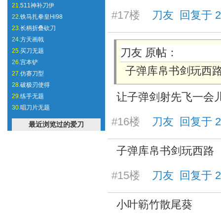
21.
511神补刀伊
#17楼
刀友 回复于 2025
22.
铁马扎拳皇Hi98
23.
长柄折叠砍刀
24.
方天画戟
刀友 原帖：
25.
买刀无题
26.
宫本铲
子弹库帛书剑玩西
27.
仿赛刀型
28.
破极刃使得
让子弹剑射先飞一会
29.
练手无题
30.
唱刀片无题
#16楼
刀友 回复于 2025
最近浏览过的爱刀
子弹库帛书剑玩西路
#15楼
刀友 回复于 2025
小叶簕竹散尾葵