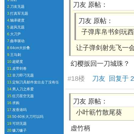
刀友 原帖：
2.
刀友无题
3.
打真军无题
刀友 原帖：
4.
轴承硬度
5.
超风无题
子弹库帛书剑玩西
6.
大刀尹
7.
曲率驱动
让子弹剑射先飞一
8.
64cm大折叠
9.
王马刺
10.
超硬度
幻樱扳回一刀城珠？
11.
皮带剑卷
12.
非刀即刁无题
#18楼
刀友 回复于 2025
13.
定制刀具邮件发出去了没有任
14.
男人刀之疼爱
15.
狂刃星空无题
刀友 原帖：
16.
求购
17.
发香港吗
小叶簕竹散尾葵
18.
50-60长大刀可以吗
19.
可玥无题
虚竹柄
20.
镰刀镰子