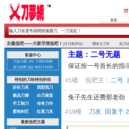
首页
主题侃吧——大家尽情侃吧！
(共19条评论)
嘈杂大刀市
侃刀
主题：二号无题
客服中心
刀女小陈 VV: YJKK1688
保证按一号首长的指
卖刀女郎 QQ: 403174269
#1楼 侃吧主：
二号 发表
特别的刀给特别的你
折价刀具
我型我刀
极品刀廊
白刃展堂
兔子先生还费那老劲
手工制刀
传奇刀作
#19楼
刀友 回复于 2025
壁饰剑艺
红星刀具
最新侃吧主题
1.
你好