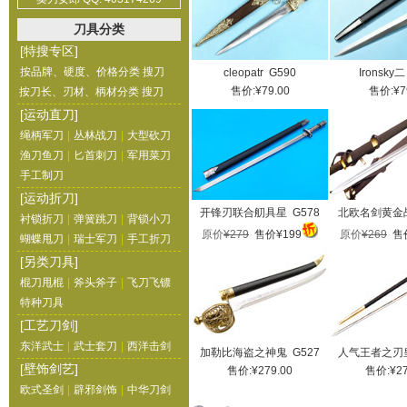
刀具分类
[特搜专区]
按品牌、硬度、价格分类 搜刀
cleopatr G590
Ironsky
售价:¥79.00
售价:¥7
按刀长、刃材、柄材分类 搜刀
[运动直刀]
绳柄军刀
|
丛林战刀
|
大型砍刀
渔刀鱼刀
|
匕首刺刀
|
军用菜刀
手工制刀
[运动折刀]
开锋刃联合舠具星 G578
北欧名剑黄金战
衬锁折刀
|
弹簧跳刀
|
背锁小刀
原价
¥279
售价¥199
原价
¥269
售价
蝴蝶甩刀
|
瑞士军刀
|
手工折刀
[另类刀具]
棍刀甩棍
|
斧头斧子
|
飞刀飞镖
特种刀具
[工艺刀剑]
东洋武士
|
武士套刀
|
西洋击剑
加勒比海盗之神鬼 G527
人气王者之刃皇
[壁饰剑艺]
售价:¥279.00
售价:¥27
欧式圣剑
|
辟邪剑饰
|
中华刀剑