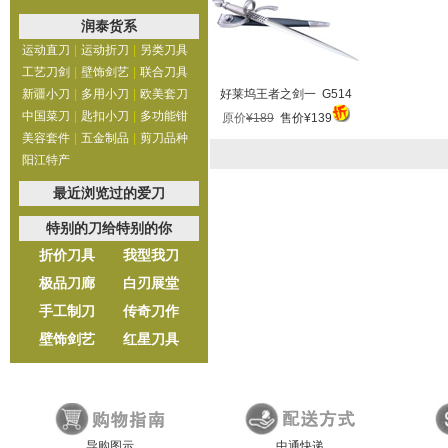
润泰货系
运动直刀
|
运动折刀
|
另类刀具
工艺刀剑
|
壁饰剑艺
|
联合刀具
新疆小刀
|
多用小刀
|
欧美套刀
好莱坞王者之剑一 G514
中国菜刀
|
匙扣小刀
|
多功能钳
原价
¥189
售价¥139
美容套件
|
五金制品
|
剪刀品种
阳江特产
最近浏览过的爱刀
特别的刀给特别的你
折价刀具
我型我刀
极品刀廊
白刃展堂
手工制刀
传奇刀作
壁饰剑艺
红星刀具
导购图示
中通快递