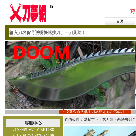
首页
1
2
DOOM毁灭战士刀丛林龙尼泊尔军刀
你的位置:
刀梦超市
>
工艺刀剑
>
西洋击剑
(
客服中心
刀女小陈 VV: YJKK1688
卖刀女郎 QQ: 403174269