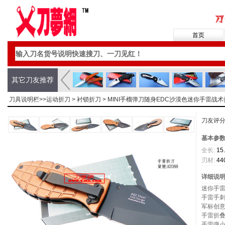
首页
其它刀友推荐
刀具说明栏>>
运动折刀
>
衬锁折刀
> MINI手榴弹刀随身EDC沙漠色迷你手雷
刀友评
基本参
全长:
15
刃材:
44
详细说
迷你手
手雷手
军标创
手雷折
手雷弹