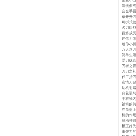
形象小
流线假
合金手
单开开
可拆式
名刀暗
百炼成
迷你刀
迷你小
万人迷
简单生
爱刀妹
刀者之
刀刀之
代工折刀
友情刀贴
达机射
背花装
于衣袖
袖箭的筒
在筒盖
机的作用
缺槽神
槽正好
由弹力