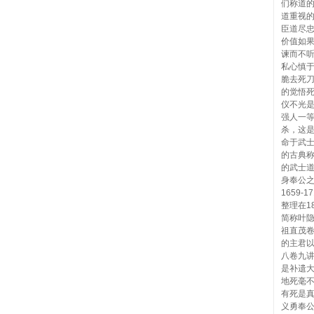
们称道
道重视
臣道尽
价值如
谏而不
私心慎
脆去死
的觉悟
仪不光
强人一等
杀，这
命于武
的古典称
的武士
身奉公之
1659-
整理在1
简称叶
祖直茂
的主君
八卷九
是补遗
地死毫
有死是
义勇奉