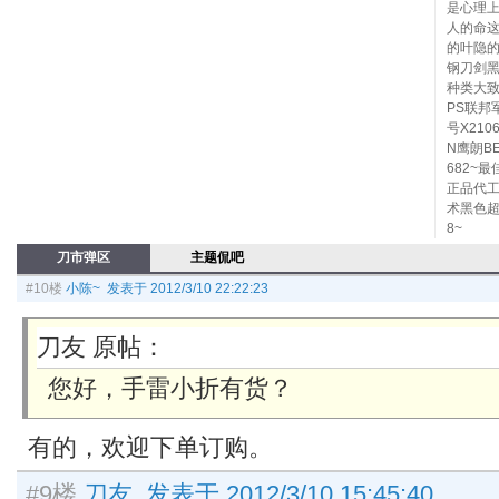
是心理
人的命
的叶隐
钢刀剑黑
种类大
PS联邦
号X210
N鹰朗B
682~最
正品代工
术黑色超
8~
刀市弹区
主题侃吧
#10楼
小陈~ 发表于 2012/3/10 22:22:23
刀友 原帖：
您好，手雷小折有货？
有的，欢迎下单订购。
#9楼
刀友 发表于 2012/3/10 15:45:40