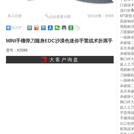
口袋战
流行折
加入比较
访问次数：8588
MT新技
点此查看大图
高级袖
甩棍耐
问刀于：
刀妾砸
一级棒
MINI手榴弹刀随身EDC沙漠色迷你手雷战术折屌手
杀破狼
吴京杀
货号：X2088
雷弹锐仔利锋骚局内攮
杀破狼
胸口碎
大 客 户 询 盘
超人之
甩棍耐
刀姊砸
一级棒
杀破狼
吴京杀
杀破狼
胸口碎
超人之
手雷弹
手榴弹
出口创
暗黑战