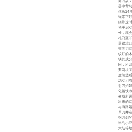
筒刀故
器中背弩
体长24
绳索正
腰带这
动手启
长，就
礼乃至
器很难
锥等刀
较好的
铁的成
同，所
要两块
度萌然
鸡动刀
射刀姐
化钢铁
变成所
出来的
与海路
革刀并
钢刀剑
半岛小
大陆等