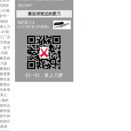
页切今
式和折
阳江特产
47两
最近浏览过的爱刀
护手~
用按钮
我的爱刀
1
身人刀
CCCP红军 (不零售)
47刺
工厂店
刃用途
，至于
1式刺
极具收
因为是
量最好
硬度要
扫一扫，掌上刀梦
锋在实
硬度比
为有夸
式军匕
上海的
其特点
握持姿
把中间
的部分
风雨考