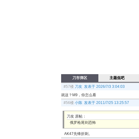
刀市弹区
主题侃吧
#57楼
刀友 发表于 2026/7/3 3:04:03
就这？M9，你怎么看
#56楼
小陈 发表于 2011/7/25 13:25:57
刀友 原帖：
俄罗枪尾剑恐怖
AK47先锋折刺。