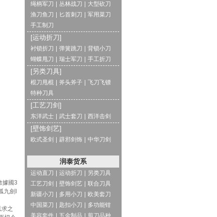
绳柄军刀
|
丛林战刀
|
大型砍刀
渔刀鱼刀
|
匕首刺刀
|
军用菜刀
手工制刀
[运动折刀]
衬锁折刀
|
弹簧跳刀
|
背锁小刀
蝴蝶甩刀
|
瑞士军刀
|
手工折刀
[另类刀具]
棍刀甩棍
|
斧头斧子
|
飞刀飞镖
特种刀具
[工艺刀剑]
东洋武士
|
武士套刀
|
西洋击剑
[壁饰剑艺]
欧式圣剑
|
辟邪剑饰
|
中华刀剑
润泰货系
运动直刀
|
运动折刀
|
另类刀具
數據國3
工艺刀剑
|
壁饰剑艺
|
联合刀具
孤九劍l
新疆小刀
|
多用小刀
|
欧美套刀
中国菜刀
|
匙扣小刀
|
多功能钳
以求之
美容套件
|
五金制品
|
剪刀品种