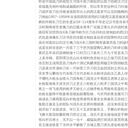
即是中国战刀的祖型又与现今苗刀相似所以苗刀也称汉刀汉
首端毫无例外地制成扁圆的环状，所以常常把这种汉刀叫做
刀或环首刀在河南省洛阳市出土的西汉墓里可以见到随葬的
刀例如1957~1958年在洛阳西部清理的23座西汉墓里都发
葬的环柄长刀它的长度从58~114厘米不等史记汉书里存有
汉时期将校官吏佩刀的记载名将李广在随卫青出兵作战时迷
路回军后愤而自X杀刀被书称为引刀自刭剑出使匈奴的西汉
武也是身佩长刀汉书苏武传载当匈奴逼迫苏武投降时武曰屈
虽生何面目以归汉引佩刀自X杀三国时期有诸葛亮造刀的故
说是在斜谷造的一共造了三千把另据梁陶弘著的刀剑录记载
黄武五年采武昌钢铁做十口剑万口刀各长三尺九寸皆是名刀
上多赤铜。晋郭璞注此山出名铜剑色赤如火以之做刃切玉如
传言割玉须用昆吾刀海内十洲记凤麟洲昔周穆王时西胡献昆
刀及夜光常满杯刀长一尺杯受三升刀切玉如切泥剑之所出从
宋史李公麟传古代名枪刀古代名枪火尖枪传说由太乙真人传
子哪吒大枪头会喷火刀涯角枪三国演义中蜀国五虎将之赵云
长枪取海角天涯无对刀之意丈八蛇枪丈八蛇矛三国演义中蜀
将之一张飞使用的枪矛又称丈八点钢矛枪头弯曲有若盘蛇大
此枪在敌阵中取敌将首级如探囊取物，与关羽的青龙偃月刀
操成名刀暴雨梨花白杆枪使用者明末著名女将秦良玉崇祯三
集勤王秦良玉的部队与清兵在京师外围相遇，还没来得及安
就开始了全面进攻。年己五十五岁的秦良玉，手舞白杆枪好
飞舞大梨花纷飘双锋刃所过之处，清兵不是头落地就是手脚
有白杆兵将士，无不以一当十，威猛如虎打得清兵落荒而逃
良玉接连收复了泺州永平解救了京城之围刀虎头湛金枪使用