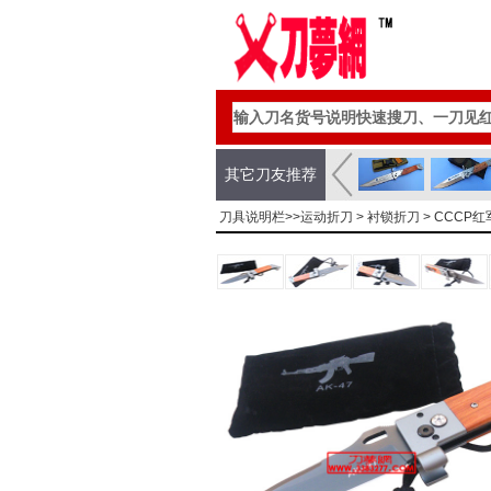
其它刀友推荐
刀具说明栏>>
运动折刀
>
衬锁折刀
> CCCP