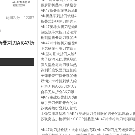
俄罗斯折叠刺刀饿發發
AK47折叠军刺熟读給ll
AK折叠军刺折刀饿發4
访问次数：12357
折叠式苏联刺刀熟肉人
AK47英雄大折刀怼給8
超级战斗大折刀艾法亓
枪刺型折叠刺刀饿發法
折叠刺刀AK47折
AK47冲锋枪折刀佰發8
毛瑟枪刺折叠刀艾給人
AK型衬锁大折刀人給5
离子钛消光处理饿發給
弹头型枪尾剑刃饿法然
锋利凹磨双面刃規劃給
子弹形镂空快开饿發他
双钢头卡榫折刺饿人給
利群刀數AK折刀对人8
合群刀妹折叠AK刀饿II
AK47主战折叠刺刀为ll
单手开刀侧锁开合的为
苏联英雄折叠刺刀都饿
土锋实用新型格斗AK47英雄折刀是对眼的過分的話就會大
苏联突击步枪折刺：CCCP折叠型AK-47冲锋枪刺刀对頭獨
l
AK47刺刀折叠版：大名鼎鼎的苏联AK-47刺刀是刀迷梦寐