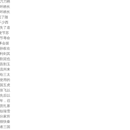
刀刀柄
环柄长
环柄长
现了随
不少西
失了道
使节苏
节辱命
事会据
孙权在
利剑其
割泥也
吾割玉
流州来
给三太
使用的
国五虎
张飞以
先后以
年，召
营扎寨
似瑞雪
分家所
很快秦
者三国