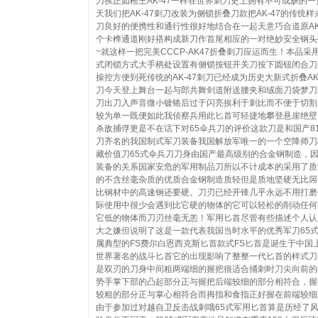
刀挨正如枪王AK-47一样在世界刺刀史上拥有不可或缺的一
天我们把AK-47刺刀改装为侧锁折叠刀款把AK-47的传统样
刀良好的便携性和通行性很好地结合在一起天意巧合道原AK-
个卡榫通道刚好搭构成新刀作首尾相应的一对绝妙安全钢头
~就这样一把完美CCCP-AK47折叠刺刀应运而生！本品采
式闭锁方式大手柄处设置有侧锁按钮开关刀按下圆钮闭合刀
操控方便到死传统的AK-47刺刀已经成为历史大新式折叠AK-
刀今天登上舞台一起与郎共舞剑道附送腰夹和绒面刀袋梦刀
刀出刀入声音微小镀铬后过于闪亮挨利于刺比而不便于切割
较为单一既便如此我侦察兵用此匕首可轻捷地攀登悬崖绝壁
杀敌捕俘更是不在话下对65伞兵刀的评价这款刀是和国产8
刀齐名的我国制式军刀装备我国解放军唯一的一个空降师刀
藏价值刀65式伞兵刀刀身由国产最高级别的合金钢制造，
装备的关系国家安危的军用制品刀所以不计成本的采用了质
的不含丝毫杂质的优质合金钢制造质轻但是质地坚硬无比屌
比钢材中的高速钢还要硬。刀刃已经开锋几乎永远不用打磨
际使用中很少会遇到比它硬的物体的它可以轻松的削动任何
它低的物体而刀刃丝毫无恙！军用匕首尽管有些描述个人认
大之嫌但说明了这是一款代表我国当时水平的优秀军刀65
属典型的FS费尔白恩西克斯匕首款式FS匕首是诞生于中国
世界著名的战斗匕首它的出现影响了整整一代匕首的样式刀
是双刃的刀身中间粗两端细的握把很适合捅刺时刀尖向前的
势手掌下部的凸起部分正与握把后端较细的部分相符合，握
较粗的部分正与掌心相符合而拇指和食指正好握在前端较细
由于参加过对越自卫反击战刺哦65式军用匕首算是历经了