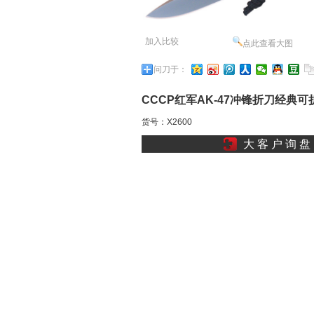
加入比较
点此查看大图
问刀于：
CCCP红军AK-47冲锋折刀经典可
货号：X2600
叠军刺釖拼刺刀盗梦空间O
大 客 户 询 盘