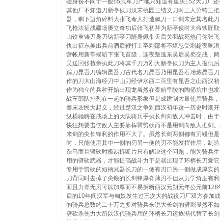
验身份不同于一般65式军刀产地只知道有重庆152大刀厂
其他厂不知道刀新亭侯刀汉末桃园三结义刀时三人分铸三把
器，剩下边角碎料大张飞命人打造佩刀一口剑未定其名此刀
飞枪法征战疆场屡立奇功后张飞初拜为新亭侯时大命铁匠取
山铁重铸刀身刀铭新亭刀随身佩带天后关羽战死热门你张飞
仇出征东吴出兵前酒后鞭打士卒刺部将不堪忍受刺趁夜晚潜
营帐用新亭候斩下张飞首级，连夜叛逃东吴后吴蜀交战，两
吴送回张苞亲执此刀将其千刀万剐大新亭侯刀为主人报仇后
踪刀昆吾刀编辑昆吾刀古代名刀昆吾乃用昆吾石冶炼昆吾刀
作的刀大山海经刀中山刀经伊水西二百里有昆吾之山西汉初
作为独立的兵种开始出现龙虽然在秦始皇陵的陶俑坑中也发
战车部队排列在一起的骑兵形象但是成建制大量使用骑兵，
秦末农民大起义，经过楚汉之争到西汉初年这一历史时期开
纵横驰骋在战场上的大队骑兵手执长剑向敌人冲击时，由于
快狂想要击伤敌人主要靠挥臂劈砍而不是用剑向敌人推刺。
来剑的尖长锋利的作用不大了。虽然长剑两侧都有刃綫但是
时，只能使用其中一侧的刃另一侧的刃不能发挥作用，制造
杂马而且劈砍时极易拆断片只有解决这个问题，能为骑兵生
用的劈砍武器，才能提高战斗力于是就出现了环柄长刀爱它
专用于劈砍的短柄武器长刀的一侧有刃口另一侧做成厚实的
刀背同时去掉了尖锐的长剑锋厚脊薄刃不但从力学角度有利
而且力脊无刃可以加厚而不易拆断西汉元朔元年公元前128
后的10年间汉军与匈奴发生过三次大的战役刀厂双方参加
的骑兵总数约二十万之多对骑兵来说大长剑的劈刺显然不如
劈砍杀伤力大所以汉代骑兵用的环柄长刀运逐渐代替了长剑