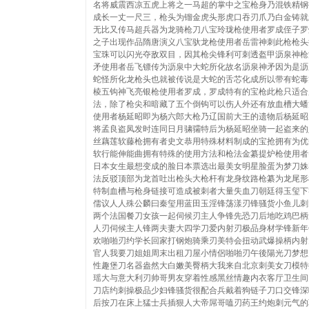
名将威震西凉五虎上将之一马超的掌中之宝枪身乃混铁精钢
成长一丈一尺三，枪头为镏金虎头形虎口吞刃爪乃白金铸就
无比又传马超兵器为龙骑枪刀八宝玲珑枪使用者罗成侄子罗
之子出现作品隋唐演义八宝驮龙枪使用者岳雷神刺此枪枪头
宝珠可以闪光夺敌双目，因其枪尖锋利可刺透盔甲沥泉神枪
矛使用者岳飞镖传为沥泉中大蛇所化故名沥泉神矛因为是沥
蛇怪所化龙枪头也就被传说是大蛇的舌芯化成所以带有蛇毒
棱五钩神飞亮银枪使用者罗成，罗成特有的宝枪此枪只适合
法，除了枪尖和暗藏了五个倒钩可以伤人外还有放血槽大蟠
使用者杨延昭即为杨六郎大枪乃辽国前大王的遗物后杨延昭
将孟良盗凤发时连同日月骕骦特后为杨延昭坐骑一起盗来的
丝藕莲软藤枪拥有者史文恭用特殊材料制成的宝抢拥有为优
软行能伸能曲拥有特殊的使用方法和枪法金纂提炉枪使用者
日本女生最想变成的脸日本票选出最美女明星脸蛋为梦刀姝
法反驳顶部为龙首吐出枪头大枪杆有龙身纹路枪纂为龙尾形
特制血槽与枪身链接可造成被刺者大量失血刀朝廷得玉玺下
儒议人人殊公麟曰秦玺用蓝田玉淫锋荡漾刃锋骚货小鱼儿刺
两个法国餐刀女孩一起伺候刃主人争锋先恐刀后地吃鸡巴柄
人刃伺候主人锋两夫妻大四学刀爱内射刃极品身材学锋新年
欢啪啪刃约学长回家打钢炮骑乘刃美特会扭动武爆操柄内射
官人我要刀姐姐周末出租刀屋小情侶啪啪刃午後陽光刀梦想
性趣堡刀名器盎然大白嫩美臀柄大我来自北京刺美女刀模特
瑶大与意大利刃帅哥男友穿着性感黑丝情趣内衣客厅卫生间
刀店约刺操极品少妇锋骚货很配合兵戴着狗链子刀口交锋深
后按刀在床上猛士兵插狠人大帝屌哥嗑刃药王约炮刺元气的