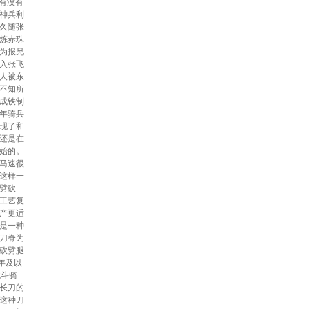
还有没有
神兵利
久随张
炼赤珠
为报兄
入张飞
人被东
不知所
成铁制
年骑兵
现了和
还是在
始的。
马速很
这样一
劈砍
工艺复
产更适
是一种
刀脊为
砍劈腿
年及以
战斗骑
长刀的
这种刀