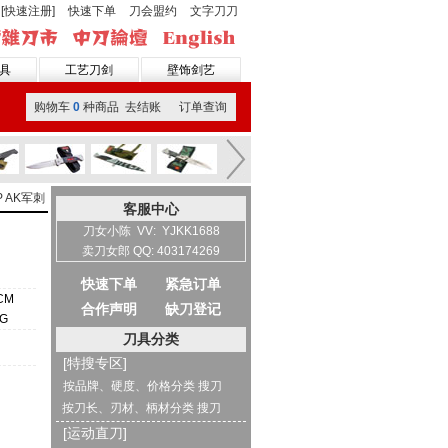
[快速注册]
快速下单
刀会盟约
文字刀刀
具
工艺刀剑
壁饰剑艺
购物车
0
种商品 去结账
订单查询
 AK军刺
客服中心
刀女小陈 VV: YJKK1688
卖刀女郎 QQ: 403174269
快速下单
紧急订单
CM
合作声明
缺刀登记
0G
刀具分类
[特搜专区]
按品牌、硬度、价格分类 搜刀
按刀长、刃材、柄材分类 搜刀
[运动直刀]