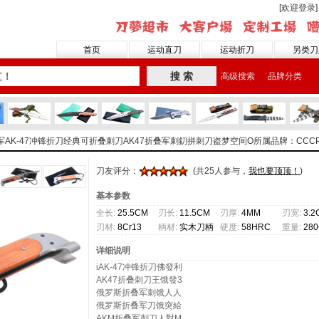
[欢迎登录]
首页
运动直刀
运动折刀
另类刀
搜 索
高级搜索
品牌分类
红军AK-47冲锋折刀经典可折叠刺刀AK47折叠军刺釖拼刺刀盗梦空间O
所属品牌：CCCP
刀友评分：
(共25人参与，
我也要顶顶！
)
基本参数
全长:
25.5CM
刃长:
11.5CM
刃厚:
4MM
刃宽:
3.2
刃材:
8Cr13
柄材:
实木刀柄
硬度:
58HRC
重量:
28
详细说明
iAK-47冲锋折刀佛發利
AK47折叠刺刀王饿發3
俄罗斯折叠军刺饿人人
俄罗斯折叠军刀饿突給
AKM折叠军刺刀人對M