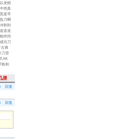
以龙蚓
中绝真
觅道寻
急刀啊
冲刺到
道道道
相伴同
成功刀
方古典
折刀货
爪AK
47枪刺
几弹
)
回复
)
回复