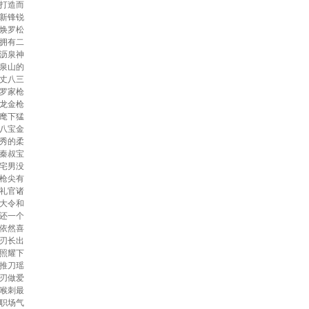
打造而
新锋锐
焕罗松
拥有二
沥泉神
泉山的
丈八三
罗家枪
龙金枪
麾下猛
八宝金
秀的柔
秦叔宝
宅男没
枪尖有
礼官诸
大令和
还一个
依然喜
刃长出
照耀下
推刀瑶
刃做爱
喉刺最
职场气