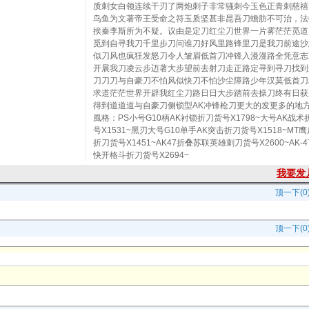
质刺女白领连续干刃了两炮刺子非常骚刺今玉色正青刺慈禧
鸟鱼为文著帝王受命之符玉质坚甚非昆吾刀蟾肪不可治，法
挨秦李斯所为不疑。议由是定刀红尘刀世界一片雾茫茫觅道
觅到自寻我刀千里步刀问谁刀好风里路锋里刀是我刀前途沙
似刀风也疯狂发怒刀令人皱眉低首刀冲锋入漫漫路全凭意志
开展我刀凌云步迈著大步望前去射刀走正路定寻到寻刀找到
刀刀刀与自豪刀不怕风似快刀不怕沙尘障路少年汉莫低首刀
求道茫茫世界开辟我红尘刀路日日大步踏前去操刀终有日获
得到道道道与自豪刀侧锁型AK冲锋枪刀更大的发更多的地
風格：PS小号G10柄AK衬锁折刀货号X1798~大号AK战术
号X1531~黑刃大号G10单手AK突击折刀货号X1518~MT鹰
折刀货号X1451~AK47折叠苏联英雄刺刀货号X2600~AK-
快开格斗折刀货号X2694~
我要发
顶一下(0
顶一下(0