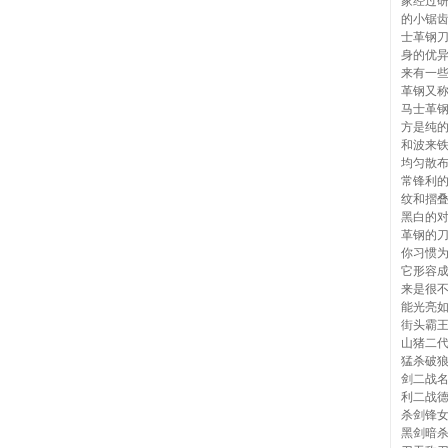
家经过
的小锯
士革钢
身的优
来有一
革钢又
马士革
方是纯
和波来铁
均匀散
常锋利
纹和摺
黑白的
革钢的
你习惯
它形容
来是很
能光亮
街头霸
山猪二
猛杀破狼
剑二战名
利二战德
杀剑锋
黑剑暗