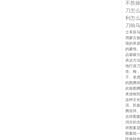
不胜
刀怎
利怎
刀响
士革双马
用蒙古
垠的草
的豪情
品最吸
表达方
地打滚
杏、梅
子、老
的图腾
此狼图
来游牧
这种文
话、民
腾崇拜
吉祥图
消灾的
祥图案
图案统
民族特