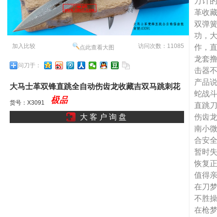
万计的痴
革收
双弹
功，大
加入比较
访问次数：11085
作，直
点此查看大图
龙套
问刀于：
击器
产品说
大马士革双锋直跳全自动伤齿龙收藏吉双马跳刺花
蛇战
纹刃刘定坚爱刀美Si
货号：X3091
直跳刀
伤齿
大 客 户 询 盘
南小微
合安
暂时
恢复
值得
在刀
不胜
在枪