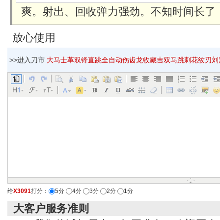
爽。射出、回收弹力强劲。不知时间长了
放心使用
>>进入刀市
大马士革双锋直跳全自动伤齿龙收藏吉双马跳刺花纹刃刘定坚爱
给
X3091
打分：
5分
4分
3分
2分
1分
大客户服务准则