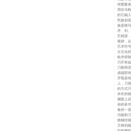
祥图案
用在马
的它融
民族创
族是骑
矛、剑
艺精湛
规律，
艺术符
古文化的
枪并研
刃开有血
刀柄用
成端部
开瓶器
上，刀
的方式只
米长的
侧面上
杂的多功
备的一
功能刺刀
锈钢经
又锋利
刻有网