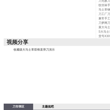
刀无敌
纹丝袜
马士革
刀工厂
兼常手
刀梦网
展大马
S大马士
货号X30
视频分享
收藏级大马士革双锋直弹刀演示
刀市弹区
主题侃吧