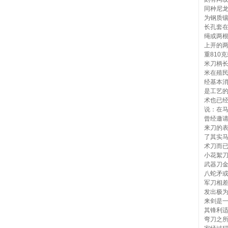
同种尼
为钢质
长孔套在
绳或两
上开的
重810
米刀柄长
米在殖
经基本
是工艺
术也已
说：在
曾经邀
来刀的
了其实
术刀而
小花絮
武器刀
八蛇矛或
军刀相
发出极
来剑是
其锋利
弯刀之