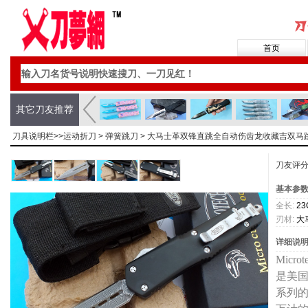
首页
其它刀友推荐
刀具说明栏>>
运动折刀
>
弹簧跳刀
> 大马士革双锋直跳全自动伤齿龙收藏吉双马
刀友评
基本参
全长:
23
刃材:
大
详细说
Mic
是美
系列