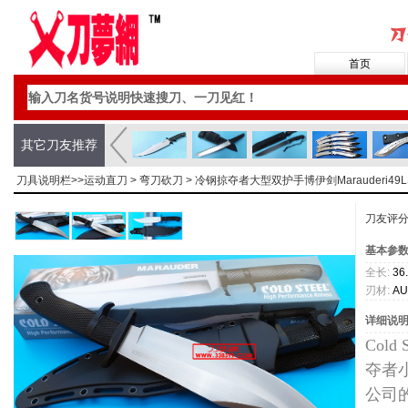
首页
其它刀友推荐
刀具说明栏>>
运动直刀
>
弯刀砍刀
> 冷钢掠夺者大型双护手博伊剑Marauderi4
刀友评
基本参
全长:
36
刃材:
AU
详细说
Cold
夺者
公司