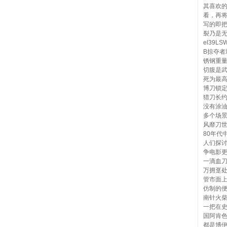
其喜欢
看，再
写的即
裂乃是无
el39L
B掠夺者
锈钢重量3
切腹是
死为最
博刀锁
猎刀长约
没有涂
多个场
风靡刀
80年代
人们探
争电影
一滴血刀
万拥趸
管市面
仿制的
南针火
一把在
国阿肯
都是博伊