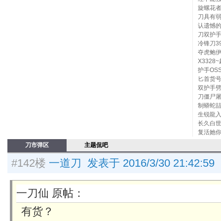
旋螺花
刀具有
认遗憾
刀双护手
冷锋刀39
夺虎鲍
X332
护手OS
匕首货号
双护手劈
刀僵尸屠
制蟒蛇喆
生锐龍
长久白世
复活她你
刀市弹区
主题侃吧
#142楼
一道刀 发表于 2016/3/30 21:42:59
一刀仙 原帖：
有货？