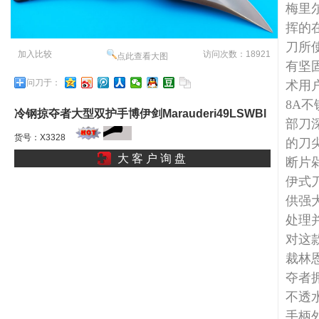
梅里
挥的
刀所
加入比较
访问次数：18921
点此查看大图
有坚
问刀于：
术用
8A
冷钢掠夺者大型双护手博伊剑Marauderi49LSWBl
部刀
冷血刀人大巨乳进击中
货号：X3328
的刀
大 客 户 询 盘
断片
伊式
供强
处理
对这
裁林恩
夺者拥
不透
手柄