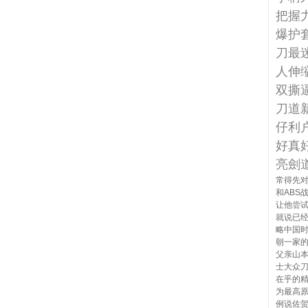
把握力
爆护
刀最
人伸
双撕
刀道
仔利
好真
亮劍
常得先对
和ABS
让他尝
就说已
略中国
朝一家
父亲山本
士大众刀
在乎的
为最高
例说佐