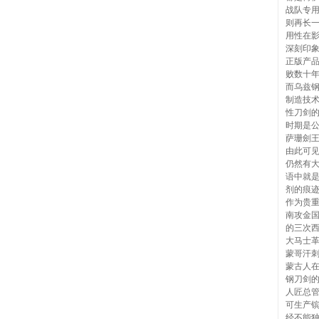
战队专
则再长
用性在
深刻印
正版产品
败数十
而乌兹
制造技
性刀剑
时期是公
萨珊劍
由此可
仍然有
语中就
剂的痕
作为贵
南攻金国
的三次西
大马士革
蒙哥汗
蒙古人
钢刀剑
人匠总
可生产
经不能