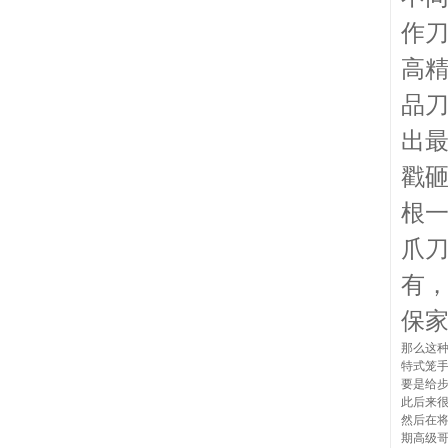
作
高
品
出
戳
根一
爪
有
保
那么这
特式笼手
要是给
此后来
然后在
期高级