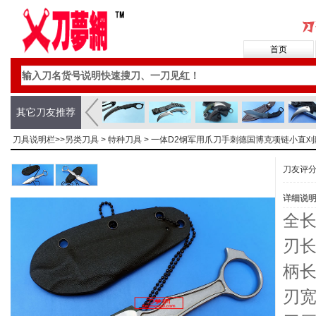
首页
其它刀友推荐
刀具说明栏>>
另类刀具
>
特种刀具
> 一体D2钢军用爪刀手刺德国博克项链小直
刀友评
详细说
全长
刃长
柄长
刃宽