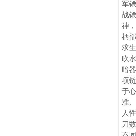
军
战
神
柄
求
吹
暗器
项
于
准
人
刀
不