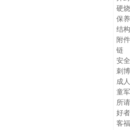
硬
保
结
附件
链
安全
刺
成
童
所
好
客