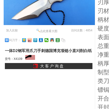
刃厚
刃材
柄
硬度
加入比较
访问次数：4854
点此查看大图
表
问刀于：
总重
一体D2钢军用爪刀手刺德国博克项链小直刈削白纸
净重
片片锋叶情人开信刀莉莉
货号：X4109
柄厚
大 客 户 询 盘
制
类
镖
开
开