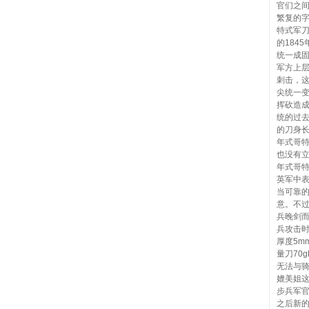
官们之
繁复的
特式军刀
的184
统一成
军方上
刺击，这
尖统一
挥砍造成
统的过
的刀身长
年式哥
也没有立
年式哥特
英军中
当可靠
意。不
兵晚剑
兵攻击时
厚度5m
量刀70
无法与
媲美姐这
步兵军
之后新的