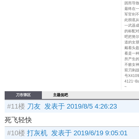
因而导致
最终在一
军官剑
此彻底
一武器
的标配
吧把努
道的女
戴着头
看是一
所产生
不败女神
双刃刺战
号X41
4121~
~
刀市弹区
主题侃吧
#11楼
刀友 发表于 2019/8/5 4:26:23
死飞轻快
#10楼
打灰机 发表于 2019/6/19 9:05:01