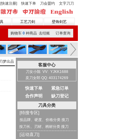
[快速注册]
快速下单
刀会盟约
文字刀刀
具
工艺刀剑
壁饰剑艺
购物车
0
种商品 去结账
订单查询
刀梦出品
客服中心
刀女小陈 VV: YJKK1688
卖刀女郎 QQ: 403174269
快速下单
紧急订单
合作声明
缺刀登记
刀具分类
[特搜专区]
按品牌、硬度、价格分类 搜刀
按刀长、刃材、柄材分类 搜刀
[运动直刀]