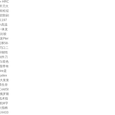
＋HRC
开刃大
轻松征
切割剁
197
vn高温
一体龙
品比较
Pter
厚58-
刃口二
和韧性
制作刀
黑白双色
面带有
re是
dex
大发发
狩猎生存
ldSt
~俄罗斯
战术指
危机M字
大指柄
433