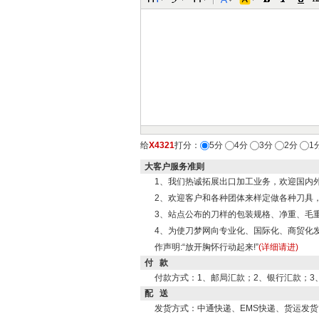
给
X4321
打分：
5分
4分
3分
2分
1
大客户服务准则
1、我们热诚拓展出口加工业务，欢迎国内
2、欢迎客户和各种团体来样定做各种刀具
3、站点公布的刀样的包装规格、净重、毛
4、为使刀梦网向专业化、国际化、商贸化
作声明:“放开胸怀行动起来!”
(详细请进)
付 款
付款方式：1、邮局汇款；2、银行汇款；3
配 送
发货方式：中通快递、EMS快递、货运发货