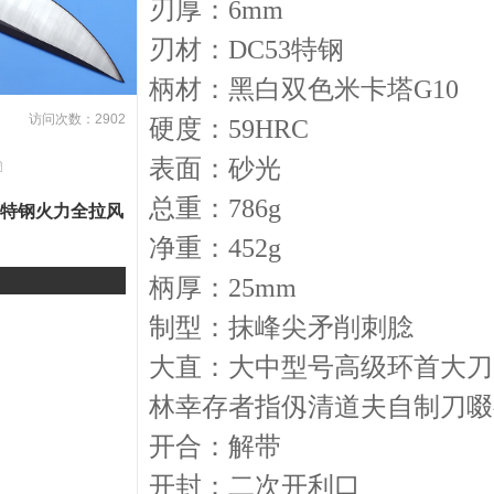
刃厚：6mm
刃材：DC53特钢
柄材：黑白双色米卡塔G10
访问次数：2902
硬度：59HRC
表面：砂光
总重：786g
4特钢火力全拉风
净重：452g
柄厚：25mm
制型：抹峰尖矛削刺腍
大直：大中型号高级环首大刀
林幸存者指仭清道夫自制刀啜
开合：解带
开封：二次开利口