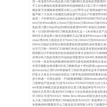
货一体龙骨S35vn高品质小猎刀佩K鞘大高温热处理硬度60
手工砂光磨抛光表面泰瑞特种高碳钢锻造12道工序小V锋利
佩皮套可挂腰随身便携黑太阳上山打野开山扩路势如破竹剑
服严峻了大自然大收藏把玩摆设霸气马适合户外露营野外削
使用！户外野营开山砍树杠杠的大参数PARARMETERS全长
mm刃长85mm柄长115mm刃宽25mm刃厚34mm刃材S35
热处理刀重136g285g含k鞘包装硬度60HRC表面石洗柄材
骨＋G10防滑K鞘ABS刀鞘包装黑色礼盒＋1米伞绳注意产
锋利舌头请远离小孩仅供收藏阿凡达2翼龙刺Pterosaur大翼龙
osaur博尔特刀原创全长375mm刃长240mm刃宽4044mm刃
59mm刃面砂光类型以锋利度爱砍削度驲韧性保持度最出逄
次开刃刃材一胜特DC53材钢它的优点就是具有更好的硬度
西搭配G10手柄有更好的实操损耗性竜专业制作DC53材钢
具博尔特刀热处理真空淬油热处理硬度58-60HRC兽柄材
G10单一体龙骨包抦握感性能强悍马路包装精美硬纸合道合
专用字唛配伞绳净重450克刀鞘树高皮十带扣西塔Legionnai
由Vulcan自己用5160弹簧钢手工制作而成带有皮革手柄和Ky
护套太大有女兵作战的传统名刀荟萃风流师师矩阵重来剑放
货方和過一天韩女妍雨：PS新鸳鸯蝴蝶刀BMmeatcrafte
刀黑橙色严选杀猪刀2货号X4254~PSTANTO坦托几何刀头Co
eel美国冷钢硬汉挺进者超性价比黑刀夜枭战神货号X4253
地狱尖兵军用大翼龙剑DC53钢火力全拉风新款疾速龙防身
环刀BOLTE货号X4321~Miller Bros Blsdes米勒兄弟生化
头大直刀西部世界博伊刀特钢定制货号X4325~美国博伊刀
米勒胸弟M8重量型开山刀鲨齿纹刄强悍暴力求生刀妍魔货号X