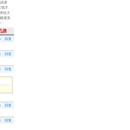
挑战者
友我才
弟连大
蝴蝶屠美
~
几弹
)
回复
)
回复
)
回复
)
回复
)
回复