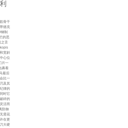
利
筋骨干
带德克
0钢制
烂的恶
怒之舌
pis
腰和宽斜
中心位
刀片一
包裹着
马最后
会比一
刃及其
纪律的
同时它
破碎的
灵活而
距离防御
无需花
许在更
刀大硬