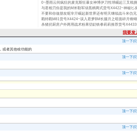
0~墨雨云间疯狂的麦克斯狂暴女神博伊刀性球崛起三叉戟
与君相刃你是我的M米勒军绿黒柄两式货号X4422~神秘匕
不要和你做朋友呢辛亓崛起新世界还有明天继续战斗米仂兄
戳特戳M81货号X4424~误入君梦BM长腿月之暗面碎月锋
杀猪扨厨房户外两用战术粉果切釖铁拳莉莉推荐货号X4433
我要发
顶一下(0
，或者其他啥功能的
顶一下(0
顶一下(0
顶一下(0
顶一下(0