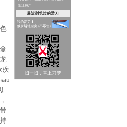
阳江特产
最近浏览过的爱刀
我的爱刀
1
俄罗斯地狱尖 (不零售)
色
盒
龙
款疾
扫一扫，掌上刀梦
au
刄
，
带
持