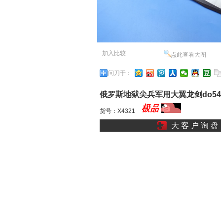
加入比较
点此查看大图
问刀于：
俄罗斯地狱尖兵军用大翼龙剑do5
新款疾速龙防身战术指环手大剢
货号：X4321
大 客 户 询 盘