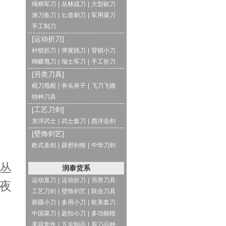
绳柄军刀
|
丛林战刀
|
大型砍刀
渔刀鱼刀
|
匕首刺刀
|
军用菜刀
手工制刀
[运动折刀]
衬锁折刀
|
弹簧跳刀
|
背锁小刀
蝴蝶甩刀
|
瑞士军刀
|
手工折刀
[另类刀具]
棍刀甩棍
|
斧头斧子
|
飞刀飞镖
特种刀具
[工艺刀剑]
东洋武士
|
武士套刀
|
西洋击剑
[壁饰剑艺]
欧式圣剑
|
辟邪剑饰
|
中华刀剑
丛
润泰货系
运动直刀
|
运动折刀
|
另类刀具
夜
工艺刀剑
|
壁饰剑艺
|
联合刀具
新疆小刀
|
多用小刀
|
欧美套刀
中国菜刀
|
匙扣小刀
|
多功能钳
美容套件
|
五金制品
|
剪刀品种