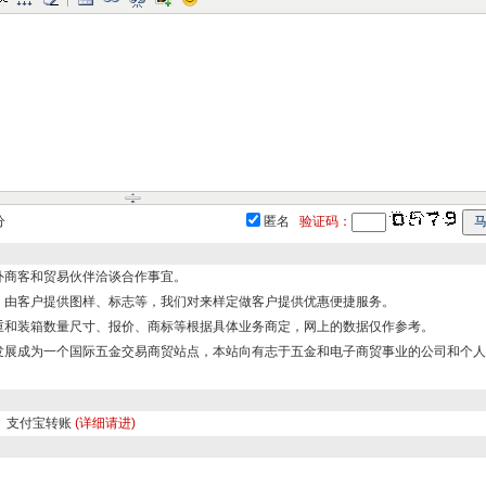
分
匿名
验证码：
外商客和贸易伙伴洽谈合作事宜。
，由客户提供图样、标志等，我们对来样定做客户提供优惠便捷服务。
重和装箱数量尺寸、报价、商标等根据具体业务商定，网上的数据仅作参考。
发展成为一个国际五金交易商贸站点，本站向有志于五金和电子商贸事业的公司和个
、支付宝转账
(详细请进)