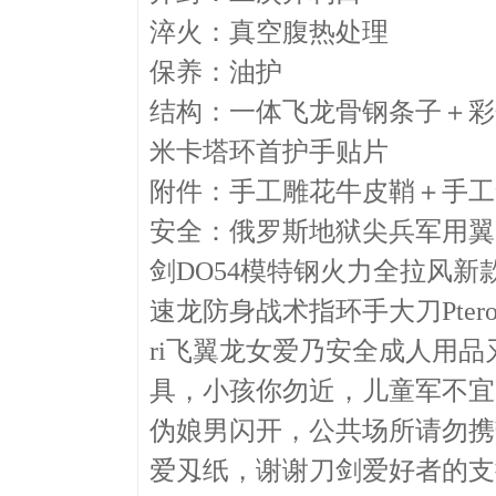
淬火：真空腹热处理
保养：油护
结构：一体飞龙骨钢条子＋彩
米卡塔环首护手贴片
附件：手工雕花牛皮鞘＋手工
安全：俄罗斯地狱尖兵军用翼
剑DO54模特钢火力全拉风新
速龙防身战术指环手大刀Pteros
ri飞翼龙女爱乃安全成人用品
具，小孩你勿近，儿童军不宜
伪娘男闪开，公共场所请勿携
爱刄纸，谢谢刀剑爱好者的支