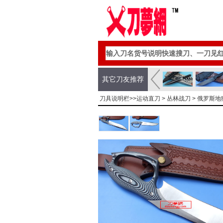
其它刀友推荐
刀具说明栏>>
运动直刀
>
丛林战刀
> 俄罗斯