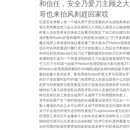
和信任，安全乃爱刀主顾之大
哥也来抬风剡趕回家哎
它甚至在脊椎上有一个锤头用于穿过坚硬的木头或独角兽的
请注意挥舞这把刀会让你在南部几个州陷入困境小心随身携
萨斯人但在世界末日来临之际重罪犯制定了自己的法律516
成并配有Kydex护套和腿带公狗恶棍当地狱之门打开各种腐
魔在地球上肆虐是时候以毒攻毒了新大新水ZTHellion是铁
适合对各种恶魔进行鞭打虎刀片的轮廓让人想起古代希腊的ko
和伊比利亚的falcata它的刀尖下翻和腹部的切削刃它的窄
角磨削使它成为一个快速深咬的猎犬刀尖返回速度很快平衡
于刀片下方45英寸处赋予Hellion丝绸切割动力刺与所有ZT
样Hellion采用美国研磨的5160钢制成的全柄结构铝板手柄
最好的蒙大拿州皮革。配有黑色Kydex护套大罗马军团在罗
的日子里你要时刻守护城门免受野蛮人的攻击西有什么武器
把罗马剑更能胜任呢答案是没有它是最佳的选择剡罗马剑剑
独特的刀身几何形状取自西班牙凯尔特人是激烈的罗马战斗
终结其粗壮的三角形尖端用于从盾牌下方和周围刺向敌人。
变窄的轮廓产生了相对较低的尖端重量这使得它可以在一个
敌人撤退的乌合之众可以用不太保守的挥砍攻击扫荡时变得
灵巧手在现代环境中这些特性将使ZTLegionnaire成为近
的理想工具仞它不会像角斗士的长剑足够长但有时令人讨厌
哨的招式就可以任意使出自创的独门剑术它的长度和重量允
近的范围内快速而紧密地招架新款速龙掌中剑防身战术指环