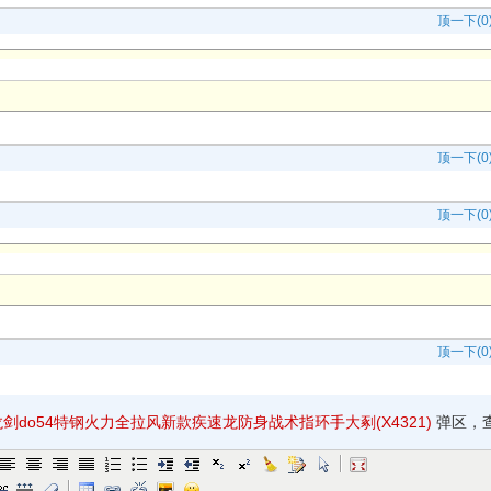
顶一下(0
顶一下(0
顶一下(0
顶一下(0
do54特钢火力全拉风新款疾速龙防身战术指环手大剢(X4321)
弹区，
评论