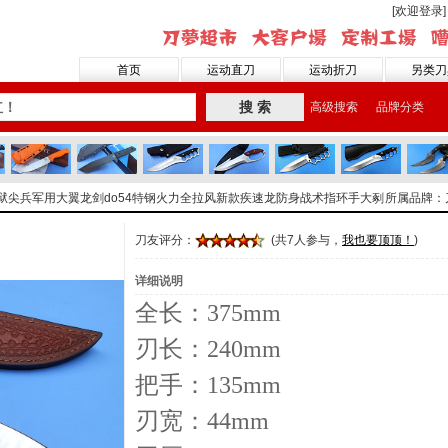
[欢迎登录]
首页
运动直刀
运动折刀
另类刀
搜 索
高级搜索
品牌分类
地狱尖兵军用大翼龙剑do54特钢火力全拉风新款疾速龙防身战术指环手大剢
所属品牌：
刀友评分：
(共7人参与，
我也要顶顶！
)
详细说明
全长：375mm
刃长：240mm
把手：135mm
刃宽：44mm