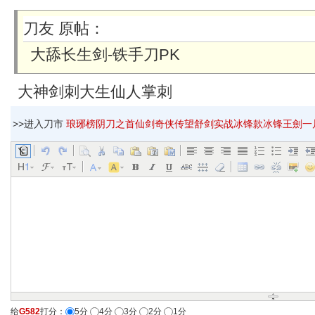
刀友 原帖：
大舔长生剑-铁手刀PK
大神剑刺大生仙人掌刺
>>进入刀市
琅琊榜阴刀之首仙剑奇侠传望舒剑实战冰锋款冰锋王劍一片冰
给
G582
打分：
5分
4分
3分
2分
1分