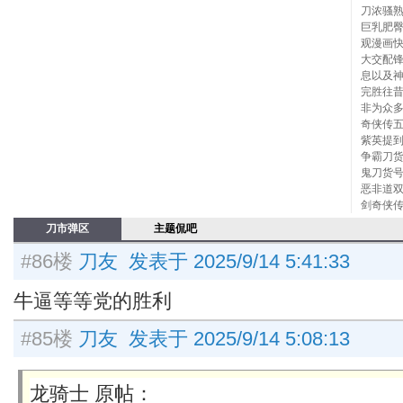
刀浓骚
巨乳肥
观漫画
大交配
息以及
完胜往
非为众
奇侠传
紫英提到
争霸刀货
鬼刀货号
恶非道双
剑奇侠传
刀市弹区
主题侃吧
#86楼
刀友 发表于 2025/9/14 5:41:33
牛逼等等党的胜利
#85楼
刀友 发表于 2025/9/14 5:08:13
龙骑士 原帖：