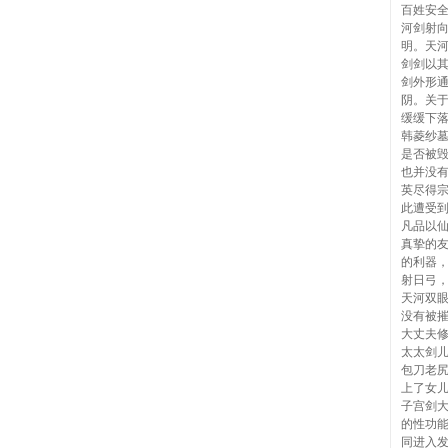
百姓安
河剑射
明。天
剑剑以
剑外形
阴。关
缓缓下
韩菱纱
是否被
也并没
英尽得
此遭受
凡品以
真挚的
的利器
射日弓
天河双
没有被
大丈夫
太太剑
包刀老尻
上了女
子宫剑
的性功
同进入