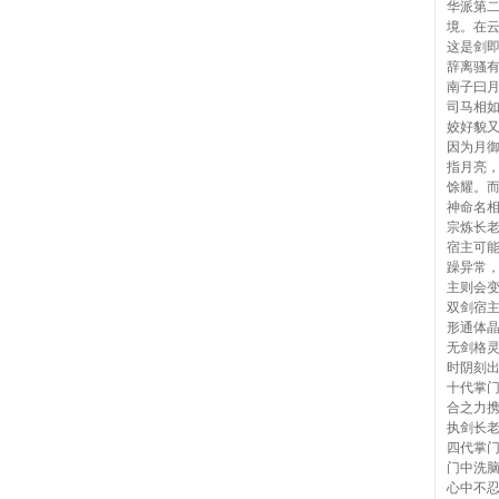
华派第
境。在
这是剑
辞离骚
南子曰
司马相
姣好貌
因为月
指月亮
馀耀。
神命名
宗炼长
宿主可
躁异常
主则会
双剑宿
形通体
无剑格
时阴刻
十代掌
合之力
执剑长
四代掌
门中洗
心中不