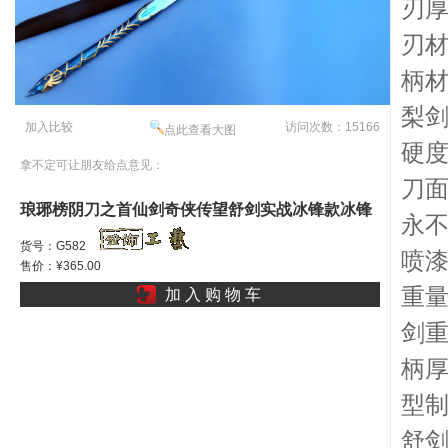
刃厚
刃材
柄
梨
加入比较
访问次数：15166
点此查看大图
硬度
拿不定可让朋友给点意见：
刀
琅琊榜阴刀之首仙剑奇侠传望舒剑实战冰锋款冰锋
永不
王劍一片冰心在玉壶金瓶梅剑仙l
货号：G582
喷
售价：¥365.00
重量
加 入 购 物 车
剑重
柄厚
型
舒