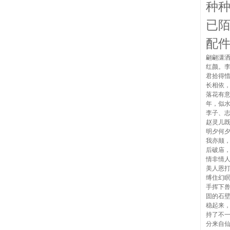
种
已
配
翩翩潇
红颜。
君拾得
长相依
落花有
年，似
李子、
赵灵儿
明夕何
我亦颠
后破庙
情非情
美人恩
缚住幻
手挥下
固的石
稳起来
持了不
分来自