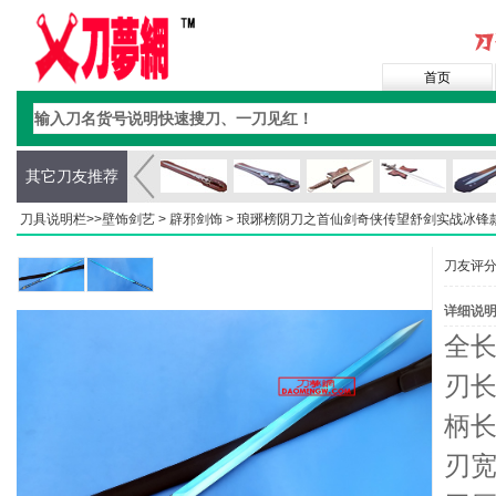
首页
其它刀友推荐
刀具说明栏>>
壁饰剑艺
>
辟邪剑饰
> 琅琊榜阴刀之首仙剑奇侠传望舒剑实战冰锋
刀友评
详细说
全长
刃长
柄长
刃宽