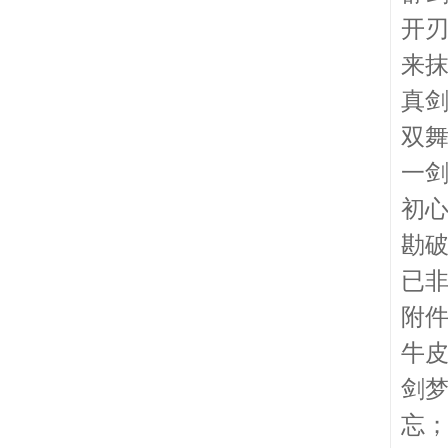
开
来
真
双
一
初
勘
已
附
牛
剑
忘