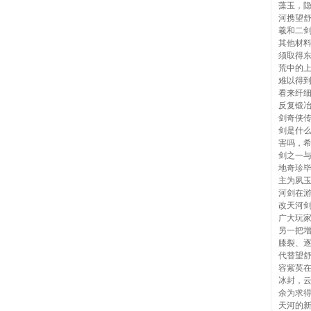
藻玉，
河携望
羲和二
其他材
须取得
荒中的
难以得
看来纤
反复锻
剑奇侠
剑是什
害吗，
剑之一
地奇珍
主为夙玉
河剑在
改天河
广大玩
另一把
膝裂、
代替望
容紫英
冰封，
余为求
天河的