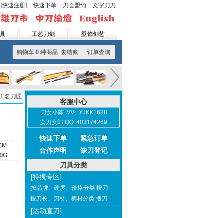
[快速注册]
快速下单
刀会盟约
文字刀刀
具
工艺刀剑
壁饰剑艺
购物车
0
种商品 去结账
订单查询
工名刀匠
客服中心
刀女小陈 VV: YJKK1688
卖刀女郎 QQ: 403174269
快速下单
紧急订单
CM
合作声明
缺刀登记
00G
刀具分类
[特搜专区]
按品牌、硬度、价格分类 搜刀
按刀长、刃材、柄材分类 搜刀
[运动直刀]