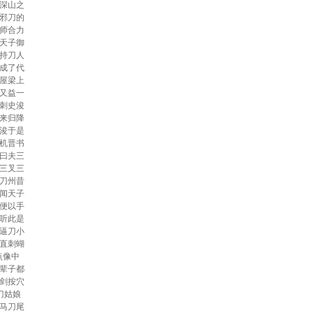
深山之
邪刀的
师合力
天子御
持刀人
成了代
屋梁上
又益一
刺史浚
来归降
浚于是
机晋书
曰夫三
三叉三
刀州昔
闻天子
便以手
听此是
逼刀小
直刺蝴
点像中
辈子都
剑按穴
刀姑娘
马刀尾