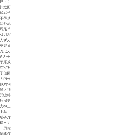
也可为
打造而
如武当
不得杀
除外武
雁尾单
双刀演
人斩刀
单架摘
刀戒刀
等的刀子
于系戒
在室罗
子但因
大的长
似鸡翎
翼犬神
咒缠缚
庙据史
犬神三
下马，
成碎片
得三刀
一刃傕
侧李傕