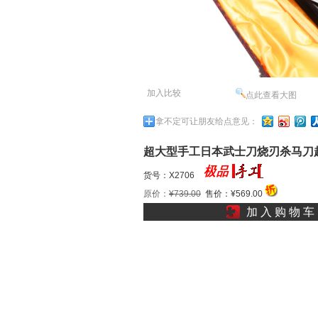
加入比较
点此查看大图
拿不定可让朋友给点意见：
超大型手工日本武士刀烧刃杀马刀
武士剟长双手斩马剑刺马l
货号：X2706
原价：
¥739.00
售价：¥569.00
加 入 购 物 车