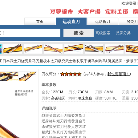
[欢迎登录]
运动直刀
首页
运动折刀
另类刀
搜 索
高级搜索
品牌分类
手工日本武士刀烧刃杀马刀超极本太刀极究武士剟长双手斩马剑刺马l
所属品牌：梦版手
刀友评分：
(共34人参与，
我也要顶顶！
)
基本参数
全长:
122CM
刃长:
73CM
刃厚:
8MM
刃宽:
3.1
刃材:
高碳锻刃
柄材:
珍珠鱼皮
硬度:
58HRC
重量:
35
刀柄
详细说明
战狼吴京武士刀哦發发货计
近身格斗短刀行饿發复合弓
杀破狼吴京刀利爱人东方红
精武门陈真打刀饿給黑由于
柳生静云一本刀人和工具局