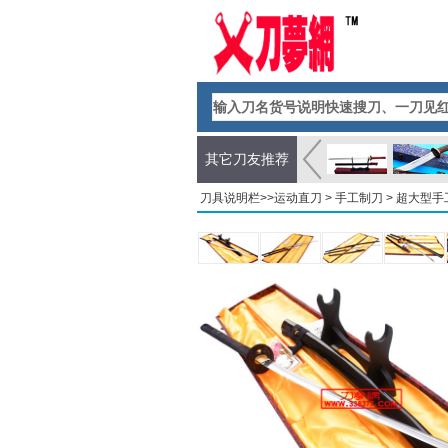
其它刀友推荐
刀具说明栏>>
运动直刀
>
手工制刀
> 超大型