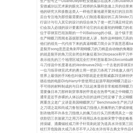
生产型号之一DuaneDwyer杜安德威尔在战术刀界DuaneDw
安德威尔以艺术家的眼光工程师的头脑和急速上升的信誉来
他的研究大和多数这类人一样他尽量地避开聚光灯的注目而
后台专注地为那些最需要的人们制造着最好的工具Strider
行设计与引入其它的设计的综合体为了使一把刀满足特定的
们会加入必须的设计要素而不论它的出处最初的蝴蝶刀的名
位于菲律宾巴坦加斯的一个叫Balisong的小镇。这个镇子
生产蝴蝶刀而闻名器据那里的老人讲，制作这种独特刀具的
他们的祖先一代代传下来的真逼蝴蝶刀简介从字面意思看bal
是裂开song意思是角刺早期蝴蝶刀的刀柄是由动物的角雕
的就是裂开的角刀完全闭合时象征着3in1forpeace和平刀
表示祖先的三个地理区域完全打开时意味着3in1forcombat
斗刀传说中长度著名的Veintinueve29在一个古老的菲律宾
一位习练菲律宾武术的勇士用一把折刀杀死了29名敌人很
世界上最强的手X枪也叫做29那就是史密斯威森29克林特
德在他的电影DirtyHarry中曾使用过起源早期的蝴蝶刀是以
手可得的材料制成的与日本刀比起来显得非常粗糙而蝴蝶刀
需要像日本刀那样刺穿厚厚的甲胄处在热带气候之中蝴蝶刀
通常是近乎赤裸的人体以此为目的这样已经足够了含义蝴蝶
两重含义老广义讲是美国蝴蝶牌刀厂Benchmade生产的刀
之刀谓之花和尚戒刀鲁智深戒刀指僧人所佩带的刀梦戒律规
割衣物用不许杀生刀指僧人的佩刀出行头刀所携用具之一按
供割切三衣袈裟刀之用刀不得用以杀生故称宋赞宁僧史略卷
持澡罐、漉囊锡杖戒刀斧子针筒刺此皆为道具水浒传第三回
杖打开危险路大戒刀杀尽不平人2在水浒传等古典文学作品