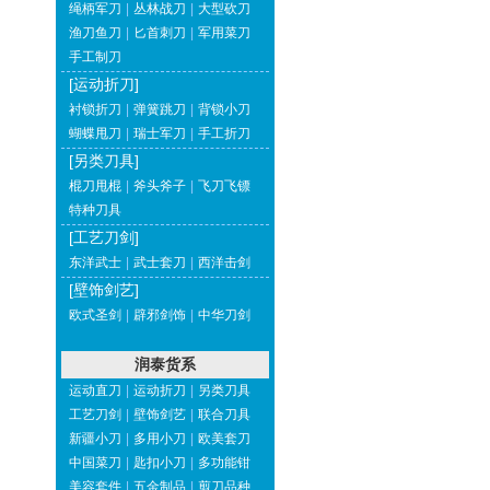
绳柄军刀
|
丛林战刀
|
大型砍刀
渔刀鱼刀
|
匕首刺刀
|
军用菜刀
手工制刀
[运动折刀]
衬锁折刀
|
弹簧跳刀
|
背锁小刀
蝴蝶甩刀
|
瑞士军刀
|
手工折刀
[另类刀具]
棍刀甩棍
|
斧头斧子
|
飞刀飞镖
特种刀具
[工艺刀剑]
东洋武士
|
武士套刀
|
西洋击剑
[壁饰剑艺]
欧式圣剑
|
辟邪剑饰
|
中华刀剑
润泰货系
运动直刀
|
运动折刀
|
另类刀具
工艺刀剑
|
壁饰剑艺
|
联合刀具
新疆小刀
|
多用小刀
|
欧美套刀
中国菜刀
|
匙扣小刀
|
多功能钳
美容套件
|
五金制品
|
剪刀品种