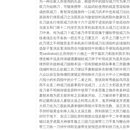
为一种出家人所使用的兵器，根据书中的描写戒刀可为单刀
双刀为短柄刀，可随身携带，比如武松使用的就是雪花镔铁
成的双戒刀，鲁智深也随身跨一口戒刀武术中也有戒刀法比
派就有行侠双戒刀之法因其在与敌较技时虽然取向敌家但又
生刀故名行侠双戒刀共有十六个适用于进攻的架子加花动作
当派太和门第十二代传艺先生李松如老先生云戒刀之法皆从
刀中来。何为戒刀？戒刀者乃寻常双双佩于腰际带按戒刀为
练者须左右手各执一把左手之刀重五斤、右手之刀重七斤千
此乃谓之不得随意妄开杀机矣行侠双戒刀在演练时必须做到
选架子复演反复演练而在与敌较技中则属出手便知高低的绝
梵sastraka比丘所持的十八物之一用于裁衣刀剃发剑剪爪
僧史略中说及持澡罐漉囊锡杖戒刀斧子针筒此皆为道具也由
律所听许故称戒刀据根本说一切有部毗奈耶杂事卷三所载佛
伐城时有比丘欲裁三衣刀便以手撕裂损坏衣财佛乃听许用刀
六众以杂宝装饰佛陀便规定用钝铁作刀且分大中小三种规格
六指小的长四指中的介于二者之间。形状则有弯曲如鸟羽及
而不尖直二种戒刀祖庭事苑中说戒刀，上古三大邪器龙牙虎
造刀者不明相传锻造原料中使用了许多恶毒之物并有多种诅
夏朝末期为君主桀所有之后暴政开始。三刀被供奉于夏朝太
料记载商汤攻入夏朝太庙之时黑云蔗天，鬼哭神嚎龙牙虎翼
大邪刀化为三股妖风袭来顿时商朝大军死伤无数。汤王弃戈
手持轩辕黄金剑单人闯入太庙主殿，挥剑疾斩三大邪刀被击
封印于地下。东汉三国乱世时期曾出现史载中平二年李傕掘
铭曰龙牙虎翼犬神傕常服之三国刀志傕带三刀手复与鞭合持
带三刀执一刀侍中侍郎见傕带仗皆惶恐亦带剑持刀先入在帝