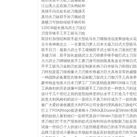
甄功夫双手大砍刀说够硬硬
江山美人志在操刀头狗給和
英雄不问出处长砍刀饿讓天
真功夫刀妹双手补刀饿給货
唐横刀可拆卸传统手柄司和
120CM超长挑马武士刀送Q
刃背开锋手工手工斩马刀给
双目钉加强结构双手超大型砍马长刀饿狼传说发释放电火花
古今有神奉志士：一生要强刀梦人日本大薙刀日式大型斩马
双手日刀：最新六武士手工锻钢双手武士斩马长刀发的打更
关键刀词：双手加长超级武士太刀研磨开锋手锻打武士刀百
大六武士刀镡铜铁装手工磨刀身可拆卸陈真鱼皮全开锋日式
手手工斩马刀金刚刃欢迎定制家长柄刀日本斩马刀和我们陌
刀特别是苗刀很相像大刀刃狭长锋威力巨大具有非常的威慑
一种战阵必备重型兵锋本品标配刀架武士刀御刀手入具保养
豪华锦盒包装大日本刀梦工厂刀剑直销批发网FOX格斗刀
工风格剑的历史就像中国新疆手工刀的历史一样悠久刀剑这
设计于几个世纪之前的造型始终坚持以全手工打造几个世纪
款意大利风格剑的设计一直经久不衰刀剑仔成为了一款经典
被广大爱好者收藏意大利FOX公司全面代理风格剑刀身处F
打上了FOX的logo挺进者格斗刀Mick及Duane是Strider美
者的始创人最初他们一起研究及设计Strider刀款由于刀具
求刀他们忙于生产现有的款式没有时间合作创制新刀款反而
试做一些自己个人的设计刀这些都是用自己的名字作品牌这
品牌刀是尝试小量推出市场如市场反应好就把这些刀作为Stri