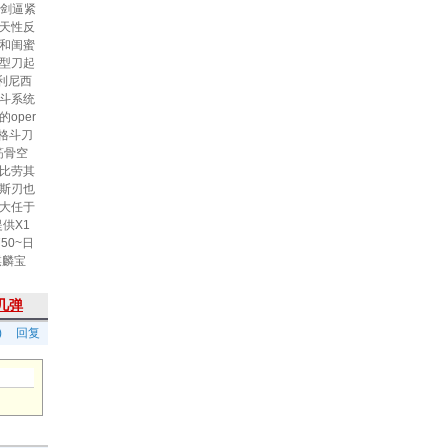
穴剑逼紧
天性反
和闺蜜
型刀起
利尼西
斗系统
oper
战术格斗刀
筋骨空
比劳其
斯刃也
大任于
供X1
50~日
麒麟宝
几弹
)
回复