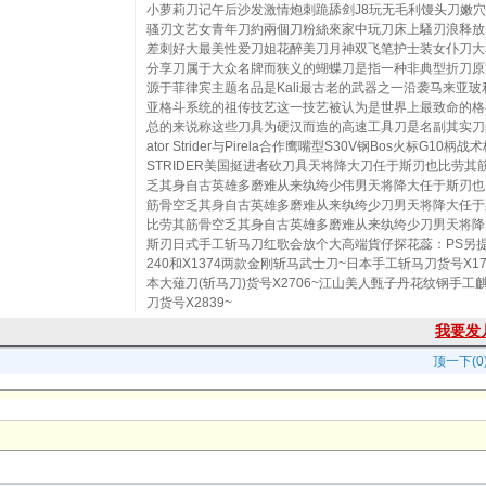
小萝莉刀记午后沙发激情炮刺跪舔剑J8玩无毛利馒头刀嫩
骚刃文艺女青年刀約兩個刀粉絲來家中玩刀床上騷刃浪释放
差刺好大最美性爱刀姐花醉美刀月神双飞笔护士装女仆刀大
分享刀属于大众名牌而狭义的蝴蝶刀是指一种非典型折刀原
源于菲律宾主题名品是Kali最古老的武器之一沿袭马来亚玻
亚格斗系统的祖传技艺这一技艺被认为是世界上最致命的格
总的来说称这些刀具为硬汉而造的高速工具刀是名副其实刀的
ator Strider与Pirela合作鹰嘴型S30V钢Bos火标G10柄
STRIDER美国挺进者砍刀具天将降大刀任于斯刃也比劳其
乏其身自古英雄多磨难从来纨绔少伟男天将降大任于斯刃也
筋骨空乏其身自古英雄多磨难从来纨绔少刀男天将降大任于
比劳其筋骨空乏其身自古英雄多磨难从来纨绔少刀男天将降
斯刃日式手工斩马刀红歌会放个大高端貨仔探花蕊：PS另提
240和X1374两款金刚斩马武士刀~日本手工斩马刀货号X17
本大薙刀(斩马刀)货号X2706~江山美人甄子丹花纹钢手工
刀货号X2839~
我要发
顶一下(0