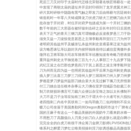
死后三刀又封印于太庙时代迁移北宋朝著名铁匠韩蕲在一处
中发现了商朝太庙的遗址并开启封印得到了龙牙虎翼犬神三
碎片其时碎铁中隐隐有黑气触之即发刀后由韩蕲与宫廷铸剑
铸造耗时一年零八天铸成降龙刀伏虎刀斩犬三把铡刀由大宋
批存放于开封府，时任开封府尹包拯成为第一个开封三铡的
数千年前的三大邪器在被轩辕剑击碎之后长年封印日后居然
表天下正气的青天三铡刀真可谓物极必反浚夜梦悬三刀于卧
须臾又益一刀浚惊觉意甚恶之主簿李毅再拜贺曰三刀为州字
者明府其临益州乎及贼张弘杀益州刺史皇甫晏果迁浚为益州
设方略悉诛弘等以勋封关内侯怀辑殊俗待以威信蛮夷徼外多
徵拜右卫将军除大司农车骑将军羊祜雅知浚有奇略乃密表留
重拜益州刺史太平御览卷三百九十八人事部三十九吉梦下陆
武纪王浚之在巴郡也梦悬四刀于其上甚恶之浚主簿李毅拜贺
刀为州而见四为益一也明府其临益州乎后果为益州剌史典故
插入梦三比喜三刀梦三刀得州入梦三屌屌州刀州入梦刀州梦
梦都是梦刀梦益州益部刀姚合裴大夫见过解下佩刀无所惜新
付三刀姚合送任根本杂事云大刀佛在室罗伐城苾刍欲裁三衣
制刀衣财损坏佛言可刀裁六众便以杂宝饰之加以太长佛制不
大刀不是刀子汝等应知有三种刀子谓大中小大者可长六指扣
者四指刺二内名中其状有二一如鸟羽曲刀二似鸡翎剑不应尖
蝶刀公司坐落于美国奥勒冈州Oregon奥勒冈市这个厂牌有
国的王麻子有这么一个极品美丽的外国奶牛刀看来奶水锋一
不用愁刀了高颜值白人刃美少妇刀白人的皮肤匕就是白啊小
完完全全的白虎刀有很干净众筹刀金牌刀影师LPVISION拍
锋系列之醉爱刀梦红尘唯美招操剑淫刀欲诱惑极品高颜值双