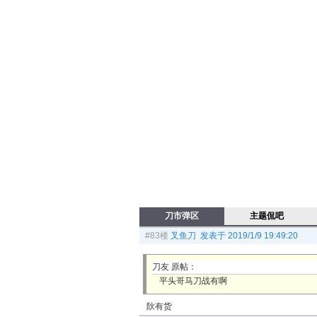
刀市弹区
主题侃吧
#83楼
叉鱼刀 发表于 2019/1/9 19:49:20
刀友 原帖：
平头哥马刀战有啊
阦有货