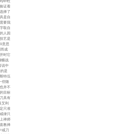
yer杜
验证着
选择了
刀具是自
需要我
字取自
里的人因
技艺是
i意思
刻而成
半开时它
蝴蝶战
传说中
巧的是
伊斯特伍
一些随
也并不
的目标
刀具有
具艾利
定只准
戒律只
上禅师
直教禅
中戒刀