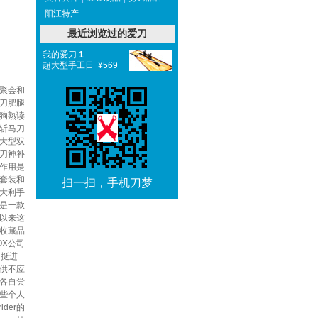
阳江特产
最近浏览过的爱刀
我的爱刀
1
超大型手工日 ¥569
聚会和
刀肥腿
狗熟读
斩马刀
大型双
刀神补
作用是
套装和
扫一扫，手机刀梦
意大利手
是一款
以来这
收藏品
OX公司
国挺进
的供不应
各自尝
些个人
der的