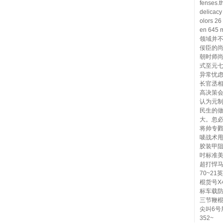
fenses.t
delicacy
olors 26
en 645 
领域并
佞臣的
朝时师
式至元七
异常忧
长官丞
高决策
认为元
民生的
大。忽
将帅专
唛战术甩
胶装甲阻
吋标准美
超打悍马
70~2
棍货号X
标车载防
三节鞭棍
尖叫6号
352~