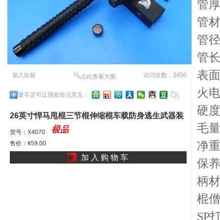
管厚
管材
管径：
管长：
表面
加入比较
访问次数：3450
点此查看大图
火
拿不定可让朋友给点意见：
硬度
26英寸悍马甩棍三节棍伸缩棍车载防身逃生武器装
毛量
甲加长棍棒坦克棍甲W
货号：X4070
净重
售价：¥59.00
加 入 购 物 车
保
柄
棍僧
SP