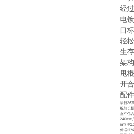
经
电
口
轻
生
架
甩
开
配件
最新26
棍加长
盒不包含
240mm
m管厚2
伸缩棍A