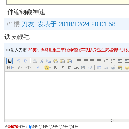
伸缩钢鞭神速
#1楼
刀友 发表于 2018/12/24 20:01:58
铁皮鞭毛
>>进入刀市
26英寸悍马甩棍三节棍伸缩棍车载防身逃生武器装甲加长棍棒
给
X4070
打分：
5分
4分
3分
2分
1分