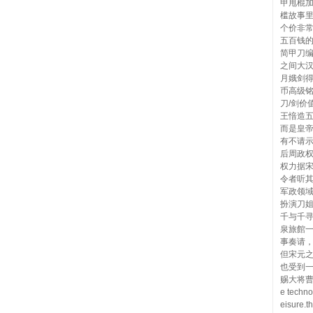
甲甩棍
槛故事里
个价非
五百钱
简甲刀编
之间大
月娥剑
币高级铭
刀/剑价
王愔造
而是皇
有不请
后周政
权力据
令者听
军政领
扮演刀姐
千与千
泉旅館
事奏请
但宋元
也受到
赐大将曹彬
e techno
eisure.t