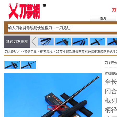
首页
其它刀友推荐
刀具说明栏>>
另类刀具
>
棍刀甩棍
> 26英寸悍马甩棍三节棍伸缩棍车载防身逃
刀友评
详细说
全长
闭合
棍刃
柄径