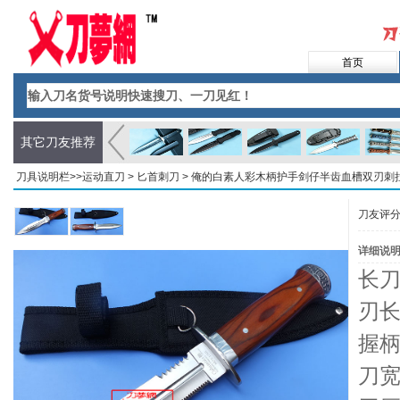
首页
其它刀友推荐
刀具说明栏>>
运动直刀
>
匕首刺刀
> 俺的白素人彩木柄护手剑仔半齿血槽双刃刺
刀友评
详细说
长刀
刃长
握柄
刀宽