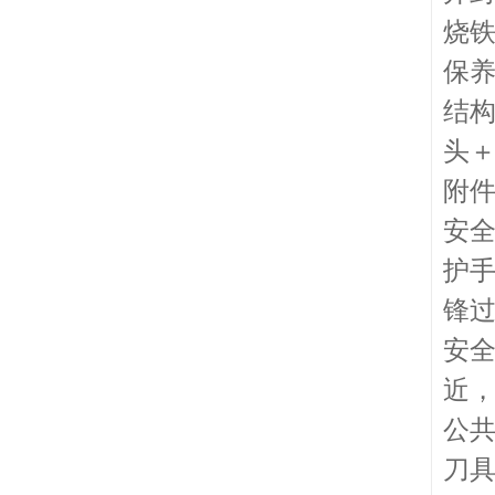
烧
保
结
头
附
安
护
锋
安
近
公
刀