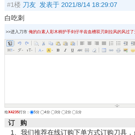
#1楼
刀友 发表于 2021/8/14 18:29:07
白吃刺
>>进入刀市
俺的白素人彩木柄护手剑仔半齿血槽双刃刺拉风的风过了无痕
给
X4235
打分：
5分
4分
3分
2分
1分
订 购
1、我们推荐在线订购下单方式订购刀具，