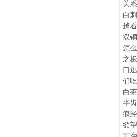
关
白
越
双
怎
之
口
们
白
半
痕
欲
可