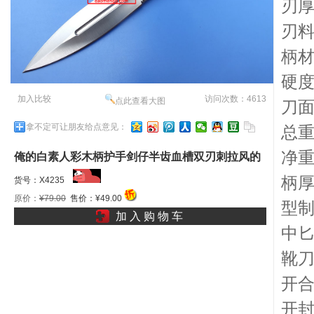
刃厚
刃料
柄
硬度
加入比较
访问次数：4613
点此查看大图
刀
拿不定可让朋友给点意见：
总重
净重
俺的白素人彩木柄护手剑仔半齿血槽双刃刺拉风的
柄厚
风过了无痕经典的越看越有味R
货号：X4235
原价：
¥79.00
售价：¥49.00
型
加 入 购 物 车
中
靴
开
开