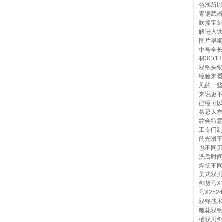
色浅所
青铜武
吹捧宝
解进入
图片早期
中号全长2
材3Cr
双钢头
经验来
见的一
来说更
已经可
禁忌大
纹会特
工专门
的光滑
也不同
洗后时
焊接不
美式双刃
剑货号X
号X25
双锋战术
雕花双
槽双刃剑