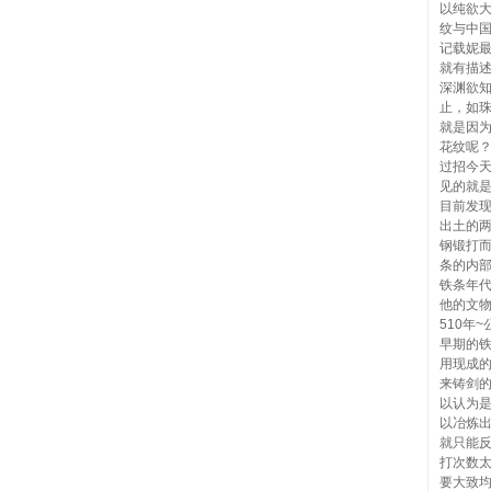
以纯欲
纹与中
记载妮
就有描
深渊欲
止，如
就是因
花纹呢
过招今
见的就
目前发现
出土的
钢锻打
条的内
铁条年
他的文物
510年
早期的
用现成
来铸剑
以认为
以冶炼
就只能
打次数
要大致