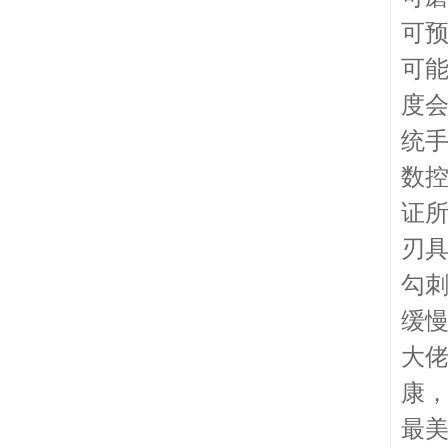
可
可
度
统
数
证
刃
勾
缓
大
康
最