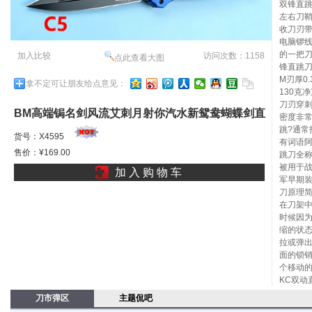
双锋直跳
左右刀鞘
收刀刃带
电脑锣
的一把刀
加入比较
访问次数：1158
点此查看大图
锋直跳刀
M刃厚0
拿不定可让朋友给点意见：
130克
刀刃穿刺
BM高端锔名剑风流艾刺月射你汽水新鸳鸯蝴蝶剑直
密度非
跳?通常
跳三剑客集结号
货号：X4595
有词语
售价：¥169.00
跳刀全称
被用于
加 入 购 物 车
军早期
刀原理
在刀架
时候因
缩的状
拉或弹
面的锁
个移动
KC双动
刀市弹区
主题侃吧