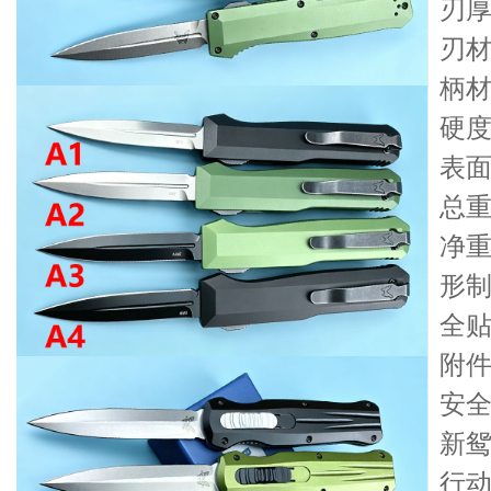
刃厚
刃材：
柄
硬度
表面
总重：
净重：
形
全
附件
安
新
行