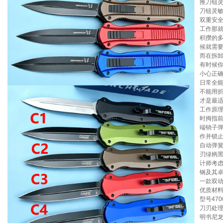
推刀钮
刀钮灵
双重安
工作那
积攒的
候就需
而在拆
有时候
小心正
日常全
不能用折
才是最适
工作原
时拇指
端销子
作并锁
自动弹簧
刃绿柄黑
计师考虑
钢及其
一款双
优质材料
型号470
刀刃处理
明书尼龙