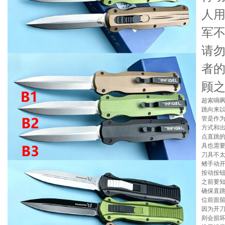
人
军
请
者
顾
超索喎
跳向来
管是作为
方式和
点直跳
具也需
刀具不
鳍手动
按动按
之前要
确保直
位前面
因为开
则会损