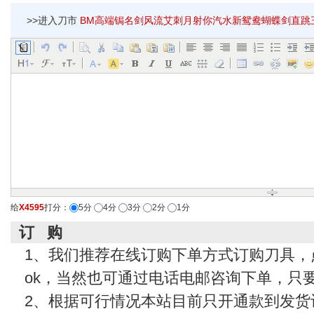
>>进入刀市
BM高端锔名剑风流艾刺月射你汽水新鸳鸯蝴蝶剑直跳三剑
给
X4595
打分：
5分
4分
3分
2分
1分
订 购
1、我们推荐在线订购下单方式订购刀具，
ok，当然也可通过电话电邮咨询下单，只
2、根据可行情况本站目前只开通款到发货