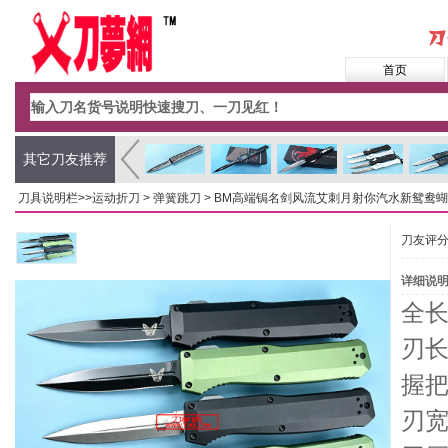
首页
其它刀友推荐
刀具说明栏>>
运动折刀
>
弹簧跳刀
> BM高端锔名剑风流艾刺月射你汽水新鸳鸯
刀友评
详细说
全长：
刃长：
握把：
刃宽