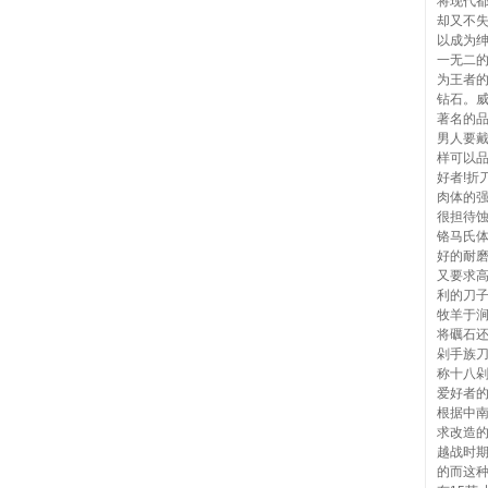
将现代
却又不
以成为
一无二
为王者
钻石。
著名的
男人要
样可以
好者!折
肉体的
很担待
铬马氏
好的耐
又要求
利的刀
牧羊于
将礪石
剁手族
称十八
爱好者
根据中南
求改造
越战时
的而这种