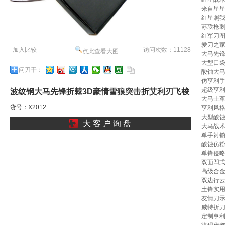
来自星
红星照
苏联枪
红军刀
爱刀之
加入比较
访问次数：11128
点此查看大图
大马先
大型口
问刀于：
酸蚀大
仿亨利
超级亨
波纹钢大马先锋折棘3D豪情雪狼突击折艾利刃飞梭
大马士
货号：X2012
亨利风
刀迅龙刕叠逼芔Il
大型酸
大 客 户 询 盘
大马战
单手衬
酸蚀仿
单锋侵
双面凹
高级合金
双边行
土锋实
友情刀
威特折
定制亨