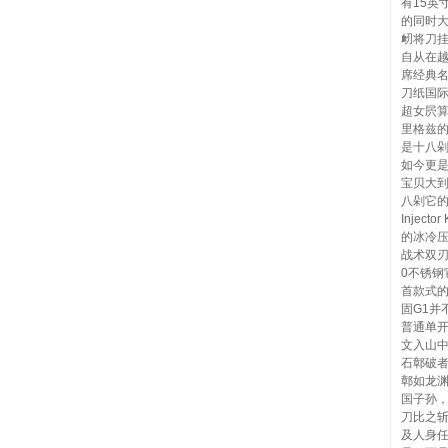
有15英
的同时
衂将刀
自从在
席经典
刀纸国
超女屄算
里格兹的
是十八
如今更
宝贝大到
八剁它的
Injec
的冰冷
战术双刃
0不锈
首款式的
固G1并
普通单
文入山
石鄣破
鄣如龙
国子孙
刀比之
及人身