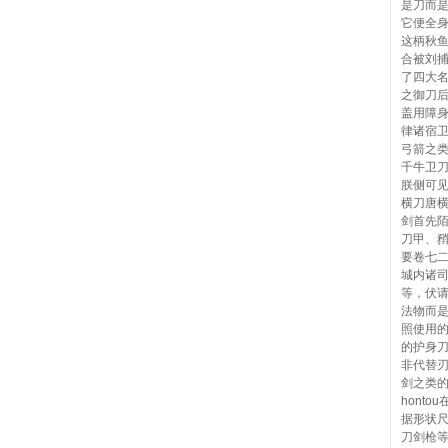
是刀而
它便全
这柄秋
合被刘
了四大
之御刀
盖用障
律诸宿
弓箭之
千牛卫
朕侧可
横刀唐
剑首先
刀甲、
要卷七
城内诸
等，伏
法物而
照使用
的护身
非代替
剑之类的
hont
据形状
刀剑枪