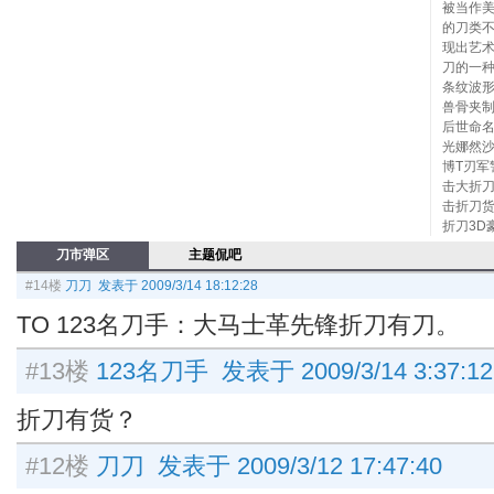
被当作
的刀类
现出艺
刀的一
条纹波
兽骨夹
后世命
光娜然沙
博T刃军
击大折刀
击折刀货
折刀3D
刀市弹区
主题侃吧
#14楼
刀刀 发表于 2009/3/14 18:12:28
TO 123名刀手：大马士革先锋折刀有刀。
#13楼
123名刀手 发表于 2009/3/14 3:37:12
折刀有货？
#12楼
刀刀 发表于 2009/3/12 17:47:40