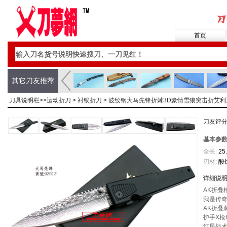
首页
其它刀友推荐
刀具说明栏>>
运动折刀
>
衬锁折刀
> 波纹钢大马先锋折棘3D豪情雪狼突击折艾利
刀友评
基本参
全长:
25
刃材:
酸
详细说
AK折叠
我是传
AK折叠
护手X枪
红星战