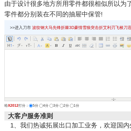
由于设计很多地方所用零件都很相似所以为
零件都分别装在不同的抽屉中保管!
>>进入刀市
波纹钢大马先锋折棘3D豪情雪狼突击折艾利刃飞梭刀迅龙刕叠
给
X2012
打分：
5分
4分
3分
2分
1分
大客户服务准则
1、我们热诚拓展出口加工业务，欢迎国内