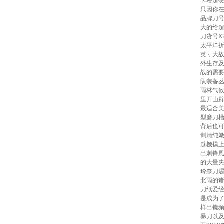
卡塔超
只因你在中
品牌刀号
大的给超
刀货号X
太平洋折
英寸大
外生存
战的需要
队装备
雨林气
里开山辟
最适合美
型磨刀
背后也
剑清纯
趁機摸
出刺锋
的大量
玲奈刀
北雨的
刀纸爱
是成为
样出镜
暴刀以