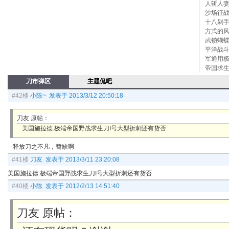
人斩人
沙场征
十八剁
方式的风
武锁蝴蝶
平洋战斗
军通用极
帝国求生
刀市弹区
主题侃吧
#42楼
小陈~ 发表于 2013/3/12 20:50:18
刀友 原帖：
美国施拉德.极端帝国野战求生刀I号大型折刺还有货否
释放刀之不凡，暂缺啊
#41楼
刀友 发表于 2013/3/11 23:20:08
美国施拉德.极端帝国野战求生刀I号大型折刺还有货否
#40楼
小陈 发表于 2012/2/13 14:51:40
刀友 原帖：