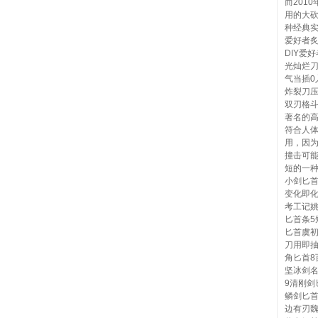
而201
用的大
种经典
爱好者
DIY爱
光灿烂刀纸
气当插
炸裂刀压
双刃格斗
著名的高
符合人体
用，因
撞击可
短的一种
小剑匕
变化即
考工记
匕首条5
匕首虞
刀用即
角匕首
坚冰剑
9清刚剑
鳞剑匕首
边有刃魏