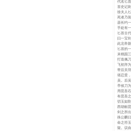
代名匕首
首史记
徐夫人
死者乃装
器长约
手处有一
匕首古
曰一宝
此北帝新
匕首的
末桃园
打造佩
飞初拜
带后关
堪忍受
吴。后
亭侯刀
用昆吾
有昆吾
切玉如
西胡献
剑之所
殊公麟
命之符
疑。议