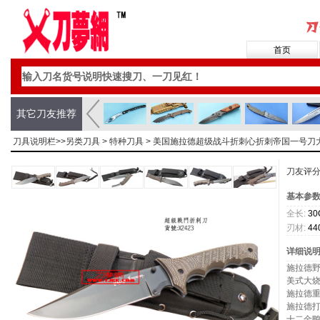
首页
其它刀友推荐
刀具说明栏>>
另类刀具
>
特种刀具
> 美国施拉德超级战斗折刺心折刺帝国一号刀
刀友评
基本参
全长:
30
刃材:
44
详细说
施拉德
美式大
施拉德
施拉德
十二金