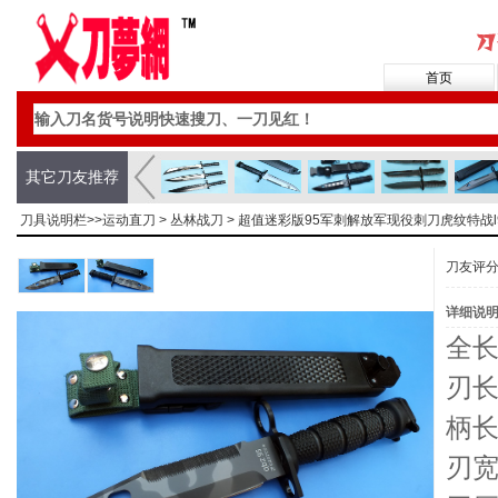
首页
其它刀友推荐
刀具说明栏>>
运动直刀
>
丛林战刀
> 超值迷彩版95军刺解放军现役刺刀虎纹特战
刀友评
详细说
全长
刃长
柄长
刃宽