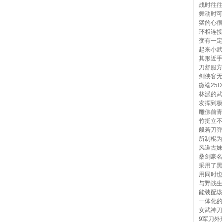
战时往
舞动时
猛的心
环相连
变有一
起来小
其形近
刀舒服
剑侠客
微端25
林派的
发挥到
雕佛前
竹挺立
般若刀
所制棍
风道古
桑剑豪
采用了黑
用同时也
与野战生
能装配
一体化
女武神刀
9军刀外