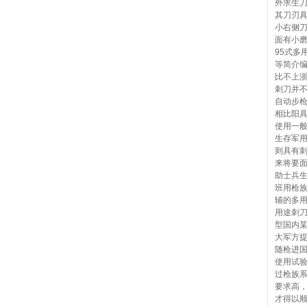
外求生刀
其刀刃
小右侧
面有小
95式多
等简介编
比不上浙
刺刀并不
自动步
相比阳
使用一
生存军
则具有
来将要
助士兵生
班用枪
辅的多
用途刺
型国内某
大军方提
随枪进
使用试验
过枪族系
要求高
才得以