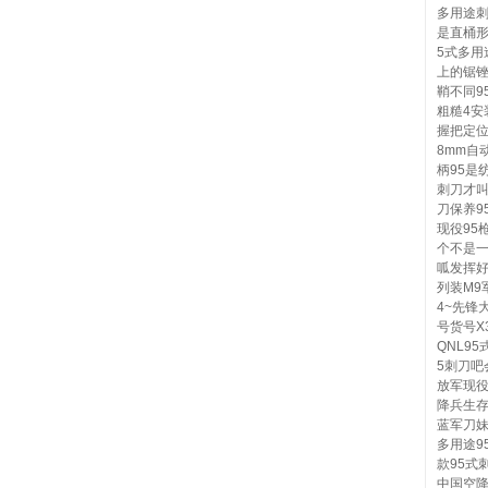
多用途
是直桶形
5式多用
上的锯锉
鞘不同9
粗糙4安
握把定位
8mm自
柄95是
刺刀才叫
刀保养9
现役95
个不是一
呱发挥好
列装M9军
4~先锋
号货号X
QNL9
5刺刀吧
放军现役
降兵生存
蓝军刀妹
多用途9
款95式
中国空降