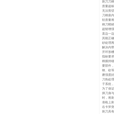
刺刀刀
质量超标
无法剪
刀柄座
轻质量
柄刀鞘材
超韧增强
直边一
其能正
砂处理再
解决内
开环形槽
指标要
柄握持稳
要部件
锉、砍
磨强度
刀热处理
子系统
为了保
择刀身
时，将
准枪上
右卡笋
刺刀具