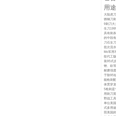
用
大陆虎刀
锈钢刀刺
9刺刀
生刀19
具有刺
的中段
刀石女
批次流水
Mo军用
纹代工版
装95式
锉、砍
耐磨强度
于除95
能枪刺配
体贯穿龙
5枪刺是
用刺刀英文
野战工
单位美国
式多用途
照美国