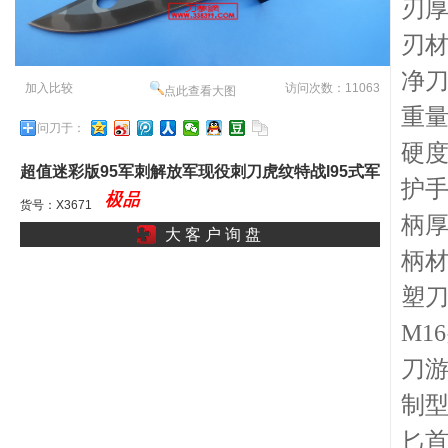
刃厚
刃材
净刀
加入比较
访问次数：11063
点此查看大图
重量
问刀于：
硬度
超值迷彩版95军刺解放军现役刺刀虎纹特战l95式军
护手
刺迷彩刃花枪刺虎河豚
货号：X3671
柄厚
大 客 户 询 盘
柄材
塑
M1
刀游
制
匕首