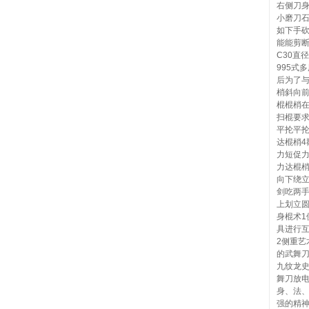
右侧刀
小磨刀
如下手砍
能能剪断
C30直
995式
后为了
梢斜向
棍棍梢
扫棍要
平抡平
达棍梢
力短促
力达棍
向下绕
剑吃两手
上划立
身棍术
具进行
2侧重
的武舞
九纹龙
舞刀放
身、法
强的精