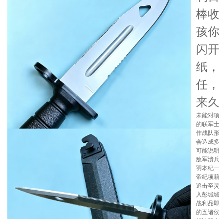
棒
孩
闪
纸
任
来
未能对
的联军
作战队
会造成
可能说
敌军溃
羽本纪
帝纪项
追击至灵
入彭城
战利品
的五诸