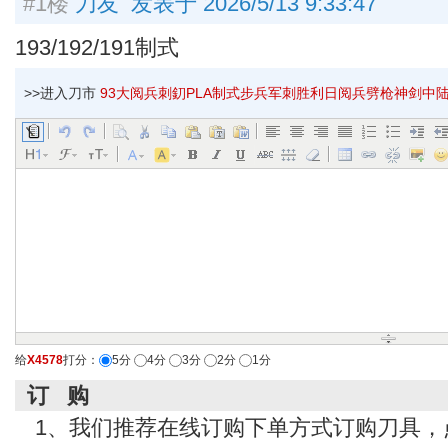
#1楼
刀友 发表于 2026/5/13 9:33:47
193/192/191制式
>>进入刀市
93大阅兵刺釖PLA制式步兵军刺胜利日阅兵劈枪神剑中陆特枪
给
X4578
打分：
5分
4分
3分
2分
1分
订 购
1、我们推荐在线订购下单方式订购刀具，