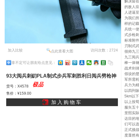
解决留
的敌人
人进逼
为我们
样的记载
兵统一使
式步枪刺
标准附
刃制式武
加入比较
访问次数：2724
点此查看大图
很帅九
九三阅
拿不定可让朋友给点意见：
棒一体钢
战术剑
假设的
93大阅兵刺釖PLA制式步兵军刺胜利日阅兵劈枪神
军所需
兵力为
剑中陆特枪刺刁打火棒ll
货号：X4578
以四列纵
售价：¥159.00
5km以
加 入 购 物 车
以上按
服矢五
里熙实际
达目的
们可以
正式接
度显然有