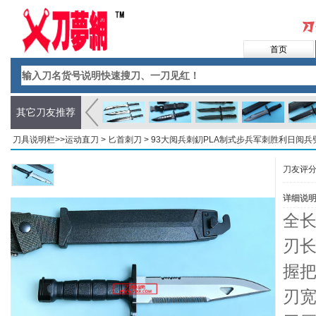
首页
其它刀友推荐
刀具说明栏>>
运动直刀
>
匕首刺刀
> 93大阅兵刺釖PLA制式步兵军刺胜利日阅兵
刀友评
详细说
全长
刃长
握把
刃宽