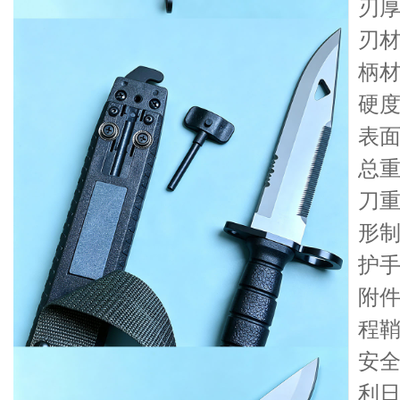
刃厚
刃材
柄材
硬度
表
总重
刀重
形
护
附
程
安全
利