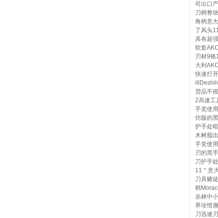
司出口产
刀柄整块
角柄意
了风头1
具有超
软套AK
刃材9铬1
大利AK
快速打开
illD
货品不
2高速
手党使
仿版的
护手处
木树脂出
手党使
刃的黑手
刀护手
11＂意
刀具赌徒
柄Mor
丛林中小
界珍惜
刀迅速