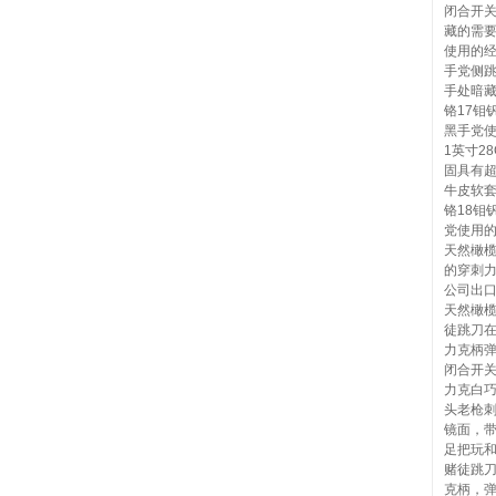
闭合开关
藏的需要
使用的
手党侧跳
手处暗
铬17钼
黑手党
1英寸2
固具有
牛皮软套
铬18钼
党使用的
天然橄
的穿刺力
公司出口
天然橄榄
徒跳刀
力克柄弹
闭合开关
力克白巧
头老枪刺
镜面，
足把玩和
赌徒跳
克柄，弹