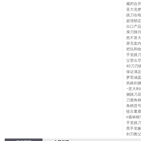
藏闭合开
亚力克梦
跳刀在
超强锁定
出口产
厚刃輝
然不算
屏无套
把玩和收
手党跳刀
父里出
40刀刃
保证满足
梦里涵盖
风格剑侧
~意大利
侧跳刀花
刀鹿角柄弹
角柄货号
链古董鹿
n索林根
手党跳刀
黑手党象
剑刃教父