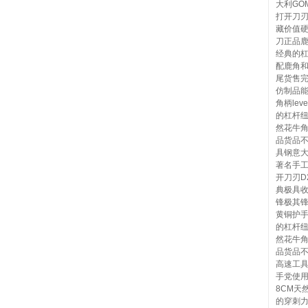
大利GO
打开刀
藏价值硬
刀正品鹿角
经典的杠
配鹿角和
尾货售
仿制品能
角柄lev
的杠杆纽
然花牛
品货品不
具钢意大利
著名手工
开刀刃D
典极具
锋极其锋
黄铜护手＋
的杠杆纽
然花牛
品货品不
高速工具
手党使用
8CM天
的穿刺力