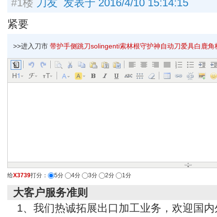
#1楼
刀友 发表于 2016/4/10 15:14:15
紧要
>>进入刀市
带护手侧跳刀solingenti索林根守护神自动刀爱具白鹿角柄
给
X3739
打分：
5分
4分
3分
2分
1分
大客户服务准则
1、我们热诚拓展出口加工业务，欢迎国内