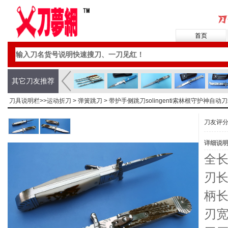
首页
其它刀友推荐
刀具说明栏>>
运动折刀
>
弹簧跳刀
> 带护手侧跳刀solingenti索林根守护神
刀友评
详细说
全长
刃长
柄长
刃宽