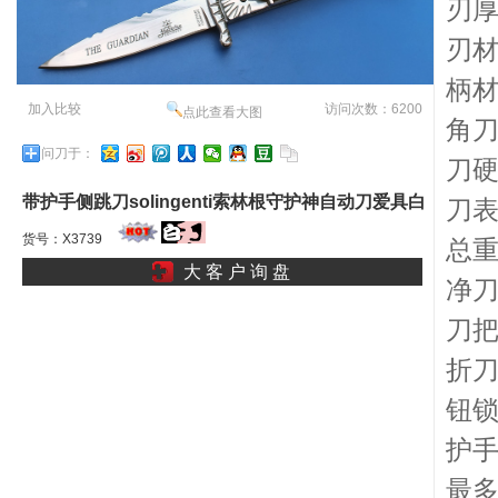
刃厚
刃材
柄
加入比较
访问次数：6200
点此查看大图
角
问刀于：
刀硬
带护手侧跳刀solingenti索林根守护神自动刀爱具白
刀
鹿角柄黑夜黑德鱽
货号：X3739
总重
大 客 户 询 盘
净刀
刀把
折刀锁
钮
护
最