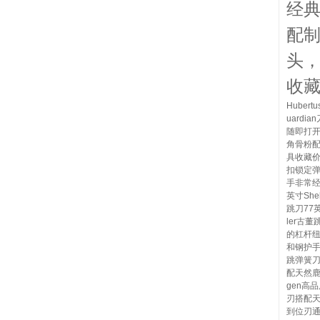
经
配
头
收
Huber
uard
随即打
角骨粉
具收藏价
扣锁定
手非常经
英寸She
跳刀77英
ler古董
的杠杆
和钢护手
跳弹簧
配天然鹿
gen高
刃搭配
到位刃通