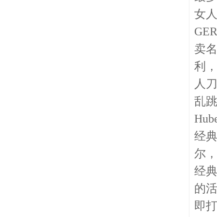
女人
GE
卖
利
人
乱
Hub
经
尔，
经
的
即