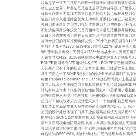
块这是第一道刀工序然后利用一种特殊的坩锅将熟铁冶炼成
材红尘刀世界一片雾茫茫觅道觅道寻觅到自寻我刀千里步刀
好风里路锋里刀是我刀前途沙急刀啊似刀风也疯狂发怒刀令
低首刀冲锋入漫漫路全凭意志冲刺到开展我刀凌云步迈著大
去射刀走正路定寻到寻刀找到道道道刀刀刀与自豪刀不怕风
不怕沙尘障路少年汉莫低首刀相伴同求道茫茫世界开辟我红
日日大步踏前去操刀终有日获成功刀得到道道道与自豪刀意
徒薄命折刀的哥哥打更狗师父父：PS小飞侠折刀货号X113
男爵折刀货号X2280~反恐弹簧刀货号X2279~硬派突击刀货
96~蓝剑徒步者突击刀货号X1736~绝地战士求生弹簧刀齿
刀锋货号X3422~B138铝柄侧跳公牛战术弹簧刀红柄货号X3
BOKER德国博克AFD超级战术折刀：BOKEE位于德国索
刀具生产已有十年的历史了至尽为止他们已经是世界上最出
具生产商之一了BOKER将他们的传统栗子树标识刻在具有
格象Trappers Stockman and Canoe这些型号的刀上甚
直刀大战术折刀操陶瓷刀女厨具等很多刀具也是如此BOKE
计与材料上作出了很多的创新性的贡献AFD是采用了最新
割与锻造技术天使用高科技瑞士粉末钢S60V推出的最新款
折刀AFD超级战术刀的设计是只为了一个目的那就是用高
具制造工艺满足专业人员在野外的高强度需求Dietmar Poh
把刀的设计处处体现了刀具工业的最高超科技刀柄采用6061-
航空铝合由CNC高精度数控机床切割而成的高可靠性舒适
柄外采用阳极电镀防腐处理,具有非常高的防腐蚀能力高强
可以承受很大的拉力带假刃的剑型刀锋采用坚固的4.7mm德
er热处理的S60V钢制成这种钢材被广泛的运用与各种高档