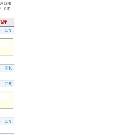
采用我知
斗多尷
几弹
)
回复
)
回复
)
回复
)
回复