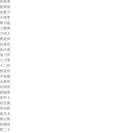
外多来
密表留
吉梦刀
主簿李
果为益
三槍梦
刀州入
梦益州
合送任
金水遥
省刀州
三刀李
十二韵
然在目
不知烟
元奉和
封率然
岚烟里
东甲士
武元衡
尚书西
崔五太
蜀古郡
别离情
臂二十