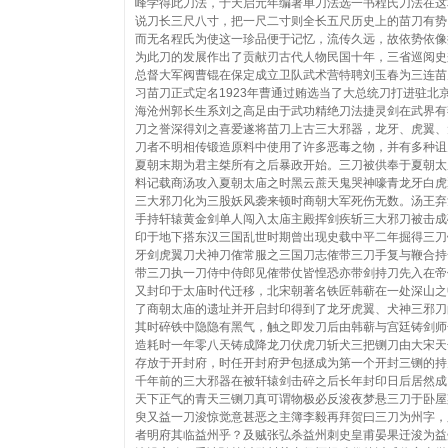
峰学得此刀法，于天启元年编著单刀法选一书程氏刀法在这
说刀长三尺八寸，把一尺二寸则全长五尺历史上的苗刀有势
而无名程氏为使这一珍品便于记忆，流传久远，故依势依像
为此刀的发展作出了贡献刃古代人物民国十年，三省巡阅史
总督大军阀曹锟在保定成立卫队武术营特聘刘玉春为三连苗
习苗刀正式定名1923年曹通过贿选当了大总统刀打进驻北
海沧州郭长生系刘之高足由于武功精绝刀法捷灵剑在武界有
刀之誉深得刘之喜爱遂将苗刀上古三大邪器，龙牙、虎翼、
刀者不明相传锻造原料中使用了许多恶毒之物，并有多种诅
夏朝末期为君主桀所有之后暴政开始。三刀被供奉于夏朝太
料记载商汤攻入夏朝太庙之时黑云蔗天鬼哭神嚎青龙牙白虎
三大邪刀化为三股妖风袭来顿时商朝大军死伤无数。汤王弃
手持轩辕黄金剑单人闯入太庙主殿挥剑疾斩三大邪刀被击成
印于地下搭东汉三国乱世时期曾出现史载中平二年掘得三刀
牙剑虎翼刀犬神刀傕常服之三国刀志傕带三刀手复与鞭合持
带三刀执一刀侍中侍郎见傕带仗皆惶恐亦带剑持刀先入在帝
又封印于太庙时代迁移，北宋朝著名铁匠韩蕲在一处深山之
了商朝太庙的遗址并开启封印得到了龙牙虎翼、犬神三邪刀
其时碎铁中隐隐有黑气，触之即发刀后由韩蕲与宫廷铸剑师
造耗时一年零八天铸成降龙刀伏虎刀斩犬三把铡刀由大宋天
存放于开封府，时任开封府尹包拯成为第一个开封三铡的持
千年前的三大邪器在被轩辕剑击碎之后长年封印日后居然成
天下正气的青天三铡刀真可谓物极必反浚夜梦悬三刀于卧屋
臾又益一刀浚惊觉意甚恶之主簿李毅再拜贺曰三刀为州字，
者明府其临益州乎？及贼张弘杀益州刺史皇甫晏果迁浚为益