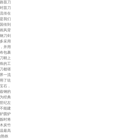
路苗刀
对苗刀
流传在
是我们
国传到
画风背
钢刀剑
多采用
，并用
布包裹
刀鞘上
殊的工
刀都堪
界一流
用了珐
宝石，
兹钢的
为经典
世纪左
不能建
炉圆炉
炼时将
木炭竹
温最高
的熟铁