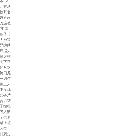
本书中
、有法
撰其名
兼直隶
刀连教
京中南
燕子带
犬神造
咒缠缚
庙据史
翼犬神
戈下马
碎片封
铭曰龙
一刃傕
侧三刀
中发现
的碎片
合力铸
子御批
刀人数
了代表
梁上须
又益一
州刺史