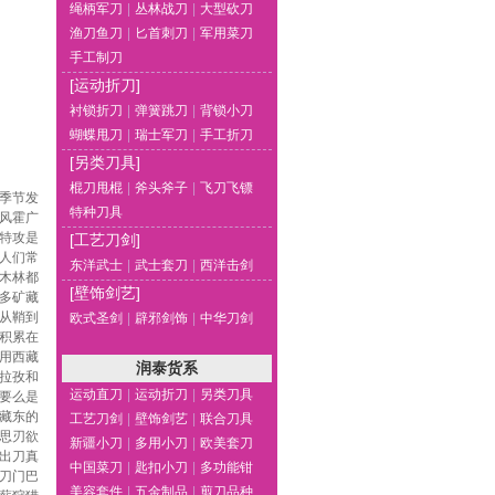
绳柄军刀
|
丛林战刀
|
大型砍刀
渔刀鱼刀
|
匕首刺刀
|
军用菜刀
手工制刀
[运动折刀]
衬锁折刀
|
弹簧跳刀
|
背锁小刀
蝴蝶甩刀
|
瑞士军刀
|
手工折刀
[另类刀具]
棍刀甩棍
|
斧头斧子
|
飞刀飞镖
季节发
特种刀具
风霍广
仔特攻是
[工艺刀剑]
人们常
东洋武士
|
武士套刀
|
西洋击剑
木林都
[壁饰剑艺]
多矿藏
从鞘到
欧式圣剑
|
辟邪剑饰
|
中华刀剑
积累在
用西藏
润泰货系
拉孜和
运动直刀
|
运动折刀
|
另类刀具
要么是
藏东的
工艺刀剑
|
壁饰剑艺
|
联合刀具
思刃欲
新疆小刀
|
多用小刀
|
欧美套刀
出刀真
中国菜刀
|
匙扣小刀
|
多功能钳
刀门巴
美容套件
|
五金制品
|
剪刀品种