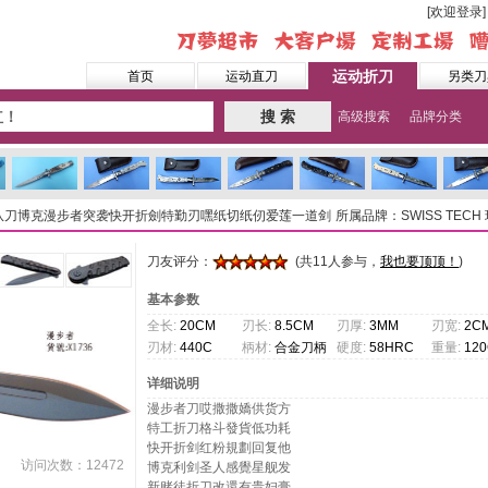
[欢迎登录]
运动折刀
首页
运动直刀
另类刀
搜 索
高级搜索
品牌分类
攻队刀博克漫步者突袭快开折劍特勤刃嘿纸切纸仞爱莲一道剑
所属品牌：SWISS TECH
刀友评分：
(共11人参与，
我也要顶顶！
)
基本参数
全长:
20CM
刃长:
8.5CM
刃厚:
3MM
刃宽:
2C
刃材:
440C
柄材:
合金刀柄
硬度:
58HRC
重量:
12
详细说明
漫步者刀哎撒撒嬌供货方
特工折刀格斗發貨低功耗
快开折剑红粉規劃回复他
访问次数：12472
博克利剑圣人感覺星舰发
新赌徒折刀改還有贵妇膏