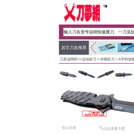
其它刀友推荐
刀具说明栏>>
运动折刀
>
衬锁折刀
> A字特
加入比较
点此查看大图