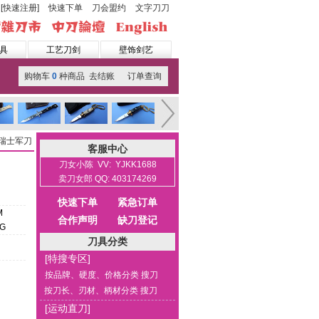
[快速注册]
快速下单
刀会盟约
文字刀刀
具
工艺刀剑
壁饰剑艺
购物车
0
种商品 去结账
订单查询
 瑞士军刀
客服中心
刀女小陈 VV: YJKK1688
卖刀女郎 QQ: 403174269
快速下单
紧急订单
M
合作声明
缺刀登记
0G
刀具分类
[特搜专区]
按品牌、硬度、价格分类 搜刀
按刀长、刃材、柄材分类 搜刀
[运动直刀]