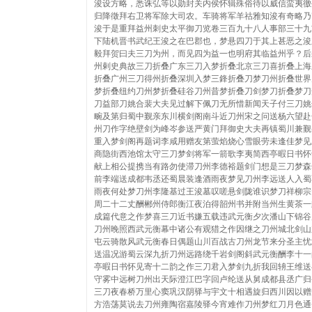
浚设方略，悉诛弘等以勋封关内侯怀辑殊俗待以威信蛮夷徼
归降徵拜右卫将军除大司农。车骑将军羊祜雅知浚有奇略乃
浚于是重拜益州刺史太平御刀览卷三百九十八人事部三十九
下陆机晋书武纪王浚之在巴郡也，梦悬四刀于其上甚恶之浚
毅拜贺曰夫三刀为州，而见四为益一也明府其临益州乎？后
州剌史典故三刀折叠广东三刀入梦折叠北京三刀喜折叠上海
折叠广州三刀得州折叠深圳入梦三鋒折叠刀梦刀州折叠世界
梦折叠纽约刀州梦折叠硅谷刀州昔梦折叠刀剑梦刀折叠梦刀
刀益部刀姚合裴大夫见过解下佩刀无所惜新闻天子付三刀姚
畹及第归蜀中觐亲东川横剑阁南斗近刀州宋之问送杨六望赴
州刀作字绝壁剑为峰岑参送严黄门拜御史大夫再镇蜀川兼觐
重入梦剑阁再题词李咸用赠友第萤焰烧心雪眼劳未逢佳梦见
商隐街西池馆太守三刀梦剑将军一箭歌李夷简西亭暇日书怀
献上相公提携当有路勿使滞刀州李德裕题剑门想是三刀梦森
前李端送成都韦丞还蜀晨装逢酒雨夜梦见刀州李远送人入蜀
雨夜何处梦刀州李隆基过王浚墓叹嗟悬剑陇谁识梦刀祥柳宗
周二十二丈酬郴州侍郎衡江夜泊得韶州书并附当州生黄茶一
成篇代意之作梦喜三刀近书嫌五载违武元衡夕次潘山下锦谷
刀州晚照西武元衡幕中诸公有观猎之作因继之刀州城北剑山
屯云骑散风武元衡春日偶题山川百战古刀州龙节来分圣主忧
送温况游蜀云深九折刀州远路绕千岩剑阁斜武元衡酬李十一
亭暇日书怀见寄十二韵之作三刀君入梦剑九折我回辀王维送
守雾中远树刀州出天际澄江巴字回卢纶送从舅成都县丞广归
三刀夜春桥万里心窦巩汉阴驿与宇文十相遇旋归西川因以赠
方浩荡莫说去刀州雍陶宿嘉陵驿今宵难作刀州梦红刀月色通