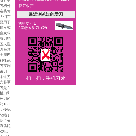
薪狩猎
刀柄外
阳江特产
在装饰
最近浏览过的爱刀
人们在
要用于
我的爱刀
1
操女式
A字特攻队刀 ¥29
喜欢珠
海刀鞘
区人性
刀胜过
大康巴
衬托武
刀宝利
乘刀一
本道刀
扫一扫，手机刀梦
光将军
刀是在
横刀和
长刀的
130
，倭寇
总结了
备了长
海倭犯
师刘云