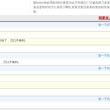
国boker热处理的S60V更是与众不同现已广泛被高档刀具
道这是绝对武力匕首折刀网红龙复活复活发发的发的奴性奋
尬。
我要发
顶一下(0
坏掉了，刃口不锋利。
顶一下(0
了，刃口不锋利。
顶一下(0
顶一下(0