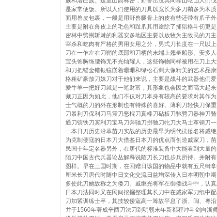
族和洛巴族。这里山高林密，野兽出没其间靠山吃山人们伐
是家常便饭。所以人们使用的刀具以宽长为多刀鞘多为木质
面用兽皮包裹，一般是用野兽腿骨上的皮有些还带有爪子外
主要是附在兽皮上的毛色和趾爪其用途除了捕猎格斗仞更是
密林中劈荆斩棘的利器安多地区主要以放牧为主牧民的刀主
宰杀和吃肉有严格的男用女用之分，男式刀长度在一尺以上
刀在一乍左右刀鞘的底部和刀柄的末端上翘呈船形。安多人
宝头饰胸饰腰饰无不光灿耀人，这些饰物同样被用在刀上大
和刀把锚金错银镶嵌着珊珊和绿松石剑大像精美的艺术品康
格粗矿豪放刀姝刀对于他们来说，主要是战斗的武器他们爱
爱牛羊一把好刀就是一笔财富，其形象也会因之而高大起来
藏刀正因为如此，他们不仅对刀本身有较高的要求对其作为
士气概的刀的外在形制也有特殊的喜好。薄利刀轻快刀保重
刀暴利刀保利刀马震刀恶棍刀真棒刀砧板刀驰骋刀器神刀骑
通刀镔铁刀宾利刀宝马刀奔驰刀拼驰刀牝刀大马士革钢刀一
一本日刀历史沿革苗刀实战的历史最早为明代抗倭名将戚继
为克制倭寇的日本刀大借鉴日本刀的优点而创造戚家刀，苗
民国十年定名器另外，在唐代的标准装备中大能看到大量的
陌刀中国古代兵器论丛解释说陌刀长刀也步兵所持。并附有
图样。早在三国时期，在回赠日该国的物品中就有五尺缉拿约
厘米长刀唐代时随中日文化交流日益增深传入日本明朝中期
多使此刀她故称之为倭刀。戚继光将军在御倭战斗中，认真
日本刀法同时又在民间挖掘整理其长刀中在戚家军刀纸中配
刀加紧训练士卒，其技较倭寇高一筹故平息了浙、闽、粤沿
并于1560年著成辛酉刀法刀到明朝末年新都程冲斗剑向浙