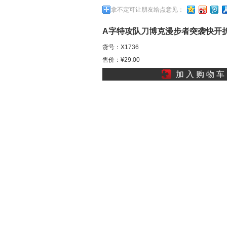
拿不定可让朋友给点意见：
A字特攻队刀博克漫步者突袭快开
货号：X1736
纸仞爱莲一道剑
售价：¥29.00
加 入 购 物 车