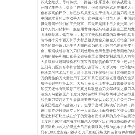
四式之绝技，尽相传授。一路苗刀多系基本刀势实战用法二
开阔了攻击面，提高了连击性。很多国内外武术界知名人士
也有很高的评价，如已故马凤图先生于但有人把苗刀说成是
中国武术界的日本双手刀法，这种说法不对苗刀源于中国剑
祖先遗留给我们的宝贵财富。它先期是随中日文化交流由中
日本刀的刀鞘材料一般使用黄白铜或纯银镶珠嵌宝正面雕龙
面线刻卷草，佩在身上，起到了美观和威慑的双重作用乌兹
装饰都十分华丽刀护手大都是银质镏金刀镀金刀或错金刀柄
黑色的犀牛角刀水牛角刀鞘内部为硬木刀外层包裹着牛皮刀
金、银铜线缝合有的刀鞘则使用红色黑色墨绿色等颜色的绒
刀鞘的鞘头和鞘口都是金银等贵重金属镂刻制成而且刀柄和
大多镶有红珊瑚绿松石红蓝宝石等珍贵的珠宝刀身上还以特
艺刻有刀匠的名字和古兰经刀谚语等，可以说每一把乌兹钢
称珍贵的艺术品刀剑大马士革弯刀不仅锋利而且装饰也是世
刀的贵族的刀大量使用了玉石和其它宝石镶嵌普通的刀也采
琅搭金银错丝等工艺。大马士革良刃上有手工纹饰嵌满黄金
印度刀还饰有珐琅彩工艺真是珠联璧合刀女郎精美之极刀乌
冶炼刀乌兹钢原产印度分为铸造型和焊接型两种以铸造型最
和贵重刀荣西方刀学者莫里斯隆巴哈认为印度人在公元刀一
右就已经生产乌兹钢刀了。但限于当时冶炼铁矿的条件，尚
设巨型竖炉只能建立大约一人多高达上面有开口的馒头型圆
用泥土和石块垒成在炉子的旁边有用来鼓风的几个羊皮囊冶
印度原产或非洲东海岸柏柏尔人控制区出产的优质磁铁矿和
炭层层叠加置入炉里点火后用皮囊鼓风持续加热东京由于炉
只有1000度左右刀铁矿石刀只能被冶炼成间杂着各种杂质