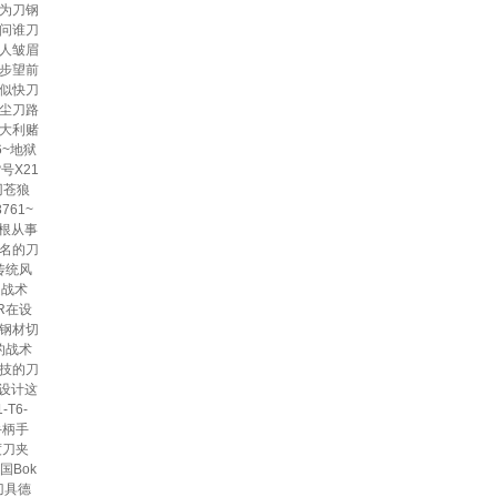
为刀钢
问谁刀
人皱眉
步望前
似快刀
尘刀路
大利赌
6~地狱
号X21
刃苍狼
761~
林根从事
名的刀
传统风
至是战术
R在设
的钢材切
的战术
科技的刀
l设计这
T6-
手柄手
度刀夹
国Bok
刀具德