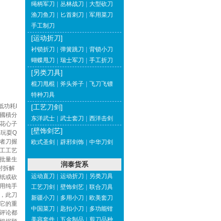
绳柄军刀
|
丛林战刀
|
大型砍刀
渔刀鱼刀
|
匕首刺刀
|
军用菜刀
手工制刀
[运动折刀]
衬锁折刀
|
弹簧跳刀
|
背锁小刀
蝴蝶甩刀
|
瑞士军刀
|
手工折刀
[另类刀具]
棍刀甩棍
|
斧头斧子
|
飞刀飞镖
特种刀具
低功耗l
[工艺刀剑]
國積分
东洋武士
|
武士套刀
|
西洋击剑
花心子
[壁饰剑艺]
玩耍Q
者刀握
欧式圣剑
|
辟邪剑饰
|
中华刀剑
工工艺
批量生
润泰货系
时拆解
运动直刀
|
运动折刀
|
另类刀具
纸或砍
用纯手
工艺刀剑
|
壁饰剑艺
|
联合刀具
，此刀
新疆小刀
|
多用小刀
|
欧美套刀
它的重
中国菜刀
|
匙扣小刀
|
多功能钳
评论都
美容套件
|
五金制品
|
剪刀品种