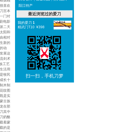
根据顾
很喜欢
阳江特产
刀宫本
最近浏览过的爱刀
一门对
剧电影
我的爱刀
1
派二天
精武门T10 ¥398
太阳和
由相对
生新的
的动
发展这
流剑术
古族工艺
生活用
是牧民
扫一扫，手机刀梦
成长十
制木制
花纹图
既是实
蒙古族
龙在那
刀其中
刀奶酪
载着蒙
载的是