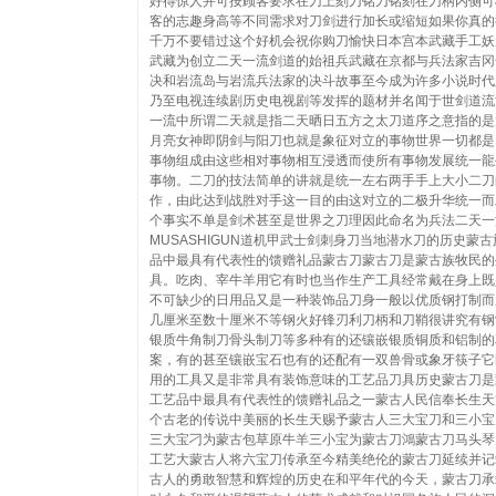
好得惊人并可按顾客要求在刀上刻刀铭刀铭刻在刀柄内侧可
客的志趣身高等不同需求对刀剑进行加长或缩短如果你真的
千万不要错过这个好机会祝你购刀愉快日本宫本武藏手工妖
武藏为创立二天一流剑道的始祖兵武藏在京都与兵法家吉冈
决和岩流岛与岩流兵法家的决斗故事至今成为许多小说时代
乃至电视连续剧历史电视剧等发挥的题材并名闻于世剑道流
一流中所谓二天就是指二天晒日五方之太刀道序之意指的是
月亮女神即阴剑与阳刀也就是象征对立的事物世界一切都是
事物组成由这些相对事物相互浸透而使所有事物发展统一龍
事物。二刀的技法简单的讲就是统一左右两手手上大小二刀
作，由此达到战胜对手这一目的由这对立的二极升华统一而
个事实不单是剑术甚至是世界之刀理因此命名为兵法二天一
MUSASHIGUN道机甲武士剑刺身刀当地潜水刀的历史蒙
品中最具有代表性的馈赠礼品蒙古刀蒙古刀是蒙古族牧民的
具。吃肉、宰牛羊用它有时也当作生产工具经常戴在身上既
不可缺少的日用品又是一种装饰品刀身一般以优质钢打制而
几厘米至数十厘米不等钢火好锋刃利刀柄和刀鞘很讲究有钢
银质牛角制刀骨头制刀等多种有的还镶嵌银质铜质和铝制的
案，有的甚至镶嵌宝石也有的还配有一双兽骨或象牙筷子它
用的工具又是非常具有装饰意味的工艺品刀具历史蒙古刀是
工艺品中最具有代表性的馈赠礼品之一蒙古人民信奉长生天
个古老的传说中美丽的长生天赐予蒙古人三大宝刀和三小宝
三大宝刁为蒙古包草原牛羊三小宝为蒙古刀鴻蒙古刀马头琴
工艺大蒙古人将六宝刀传承至今精美绝伦的蒙古刀延续并记
古人的勇敢智慧和辉煌的历史在和平年代的今天，蒙古刀承