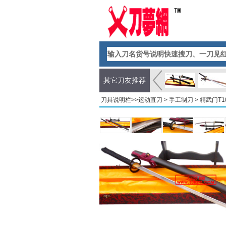
其它刀友推荐
刀具说明栏>>
运动直刀
>
手工制刀
> 精武门