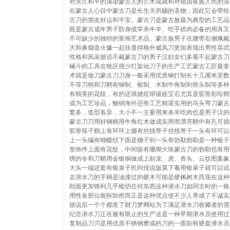
对永久和平的渴望蒙古人的艺术成就和对祖国各族人民的深
在蒙古人心目中蒙古刀是长生天所赐的圣物，因此它会带给
古刀的朋友好运和平安。蒙古刀是蒙古族最为典型的工艺品
既是蒙古成年男子防身或宰杀牛羊、吃手抓肉必备的用具又
不可缺少的独特的装饰艺术品。蒙古族男子在腰带右侧佩戴
大和鼻烟壶火镰一起挂显得格外威风刀更加表现出男性英武
性格和风采据说不戴蒙古刀的男子汉妇女们多看不起蒙古刀
械斗的工具在牧区很少打架动刀子的生产工艺蒙古工匠最拿
术就是做刀蒙古刀刀身一般采用优质钢打制长十几厘米至数
不等刀柄和刀鞘有钢制、银制、木制牛角制剑骨头制等多种
有精美的花纹，有的还填烧珐琅镶嵌宝石尤其是驼骨彩绘鞘
成为工艺珍品，畅销海外还有工艺精湛实用的马头弯刀蒙古
繁多，造型各异，大小不一主要用来杀羊吃肉也是男子汉的
蒙古刀刃用好钢柄用牛角红木做成实用而漂亮鞘中有孔可插
驼骨筷子鞘上有环环上缀有丝线带子丝线带子一头有环可以
上一头编有蝴蝶结下面是穗子剑一头有勃勒勃勒是一种银子
形饰件上面有花纹，中间嵌有珊瑚大珠蒙古刀的勃勒也有用
绣的令和刀鞘用金银铜做成上刻龙、虎、兽头、云纹图案象
大头一端还套有银束子民间传说饭菜下毒用银束子就可以试
去潜水刀的手柄是油漆过的硬木可能是硬枫树木而现在这种
削面更加锋利几乎能切任何东西这种潜水刀如同古时的一株
用性各部位能拆卸然而正是这种优点使不少人养成了不诚实
据说后一个个都发了财刀梦网站为了满足潜水刀收藏者的需
纪念潜水刀正在被有限止的生产这是一种早期潜水员使用过
复制品刀刃是用优质不锈钢磨成的刀的一面刻有硬盔潜水员