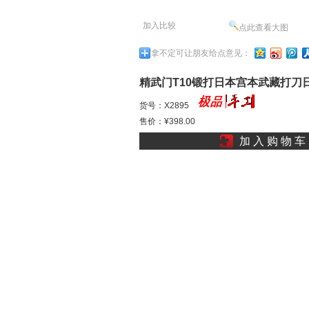
加入比较
点此查看大图
拿不定可让朋友给点意见：
精武门T10锻打日本宫本武藏打刀
真神剑道命器有神在手ll
货号：X2895
售价：¥398.00
加 入 购 物 车