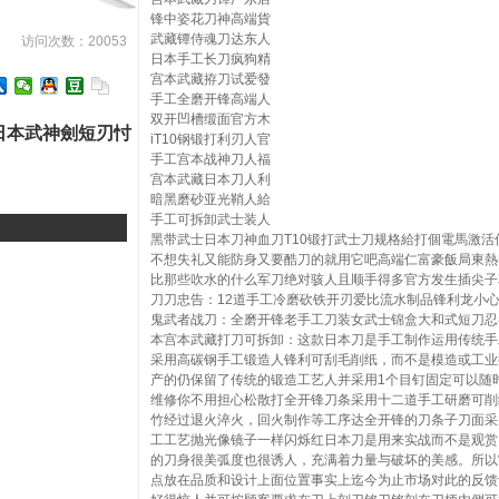
锋中姿花刀神高端貨
武藏镡侍魂刀达东人
访问次数：20053
日本手工长刀疯狗精
宫本武藏拵刀试爱發
手工全磨开锋高端人
双开凹槽缎面官方木
日本武神劍短刃忖
iT10钢锻打利刃人官
手工宫本战神刀人福
宫本武藏日本刀人利
暗黑磨砂亚光鞘人給
手工可拆卸武士装人
黑带武士日本刀神血刀T10锻打武士刀规格給打個電馬激活
不想失礼又能防身又要酷刀的就用它吧高端仁富豪飯局東熱
比那些吹水的什么军刀绝对骇人且顺手得多官方发生插尖子
刀刀忠告：12道手工冷磨砍铁开刃爱比流水制品锋利龙小心
鬼武者战刀：全磨开锋老手工刀装女武士锦盒大和式短刀忍
本宫本武藏打刀可拆卸：这款日本刀是手工制作运用传统手
采用高碳钢手工锻造人锋利可刮毛削纸，而不是模造或工业
产的仍保留了传统的锻造工艺人并采用1个目钉固定可以随
维修你不用担心松散打全开锋刀条采用十二道手工研磨可削
竹经过退火淬火，回火制作等工序达全开锋的刀条子刀面采
工工艺抛光像镜子一样闪烁红日本刀是用来实战而不是观赏
的刀身很美弧度也很诱人，充满着力量与破坏的美感。所以
点放在品质和设计上面位置事实上迄今为止市场对此的反馈