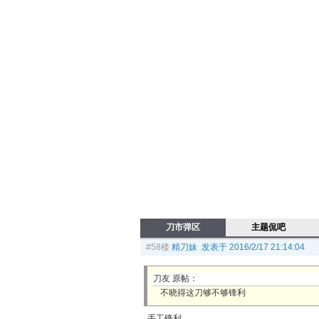
刀市弹区
主题侃吧
#58楼
精刀妹 发表于 2016/2/17 21:14:04
刀友 原帖：
不晓得这刀够不够锋利
手工锋利