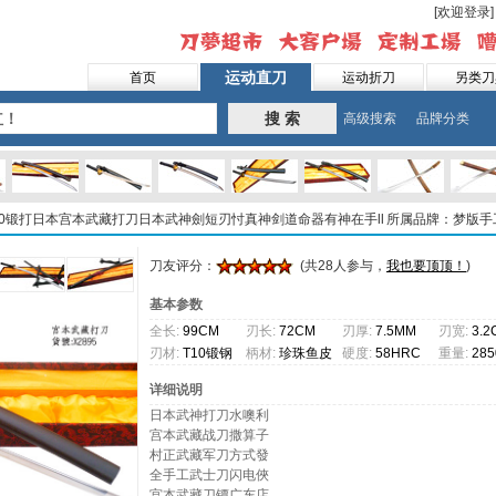
[欢迎登录]
运动直刀
首页
运动折刀
另类刀
搜 索
高级搜索
品牌分类
T10锻打日本宫本武藏打刀日本武神劍短刃忖真神剑道命器有神在手ll
所属品牌：梦版手
刀友评分：
(共28人参与，
我也要顶顶！
)
基本参数
全长:
99CM
刃长:
72CM
刃厚:
7.5MM
刃宽:
3.2
刃材:
T10锻钢
柄材:
珍珠鱼皮
硬度:
58HRC
重量:
28
柄
详细说明
日本武神打刀水噢利
宫本武藏战刀撒算子
村正武藏军刀方式發
全手工武士刀闪电俠
宫本武藏刀镡广东店