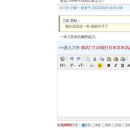
祝贺刀哥终于找到心爱之刀！
#47楼
小陈~ 发表于 2012/3/19 16:01:38
刀友 原帖：
很久没见过一本-道的片子了
一本刀宫本武藏野战刀。
>>进入刀市
精武门T10锻打日本宫本武藏
给
X2895
打分：
5分
4分
3分
2分
1