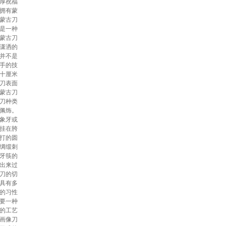
厚祝福
拥有蒙
蒙古刀
是一种
蒙古刀
潇洒的
并不是
手的技
十厘米
刀表面
蒙古刀
刀种类
佩饰。
象牙或
挂在胯
打的圆
绸缎刺
牙筷的
出来过
刀的切
具有多
的习性
要一种
的工艺
画像刀