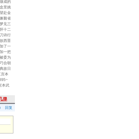
做成的
盒里姚
望赴金
兼觐省
梦见三
怀十二
刀诗行
故西晋
加了一
加一把
被委为
巧合朝
典故日
工宫本
95~
宫本武
几弹
)
回复