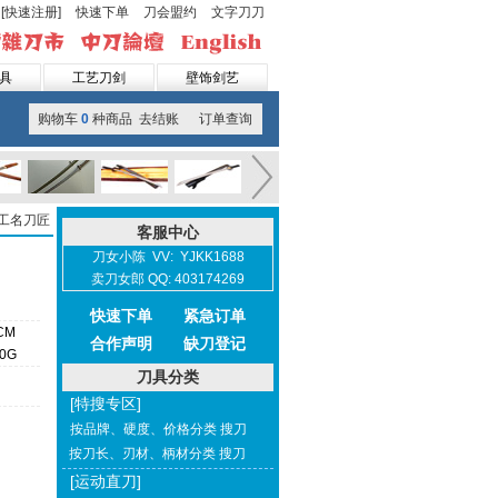
[快速注册]
快速下单
刀会盟约
文字刀刀
具
工艺刀剑
壁饰剑艺
购物车
0
种商品 去结账
订单查询
工名刀匠
客服中心
刀女小陈 VV: YJKK1688
卖刀女郎 QQ: 403174269
快速下单
紧急订单
CM
合作声明
缺刀登记
50G
刀具分类
[特搜专区]
按品牌、硬度、价格分类 搜刀
按刀长、刃材、柄材分类 搜刀
[运动直刀]