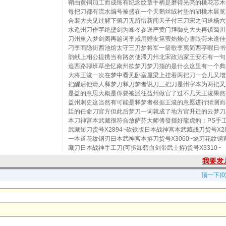
鞘由黄铜加工而成饰有纪念纹章手柄是磨得光亮的桃花芯木
每把刀都有流水编号被盛在一个天鹅丝绒衬垫的胡桃木展览
合裴大夫见过解下佩刀无所惜新闻天子付三刀宋之问送杨六
水遥州刀作字绝壁剑为峰岑参送严黄门拜御史大夫再镇蜀川
刀州重入梦剑阁再题词李咸用赠友第萤焰烧心雪眼劳未逢佳
刁李商隐街西池馆太守三刀梦将军一箭歌李夷简西亭暇日书
韵献上相公提携当有路勿使滞刀州北宋政治家王安石有一句
追西路聊班草坐忆南州欲梦刀梦刀指的是什么这里有一个典
大将王浚一次在梦中看见卧室屋梁上挂着两把刀一会儿又增
把醒后他请人释梦刀释刀梦者说刀三把刀是州字本为两把又
是益的意思大概是你要被派往益州做官了过不几天王浚果然
益州刺史这当然有可能是释梦者根据王浚的意愿进行猜测而
廷的任命刀官方但此后梦刀一词就成了地方官升迁的云梦刀
本刀神宫本武藏很符合放萨芬大师傅發揮好龍虎豹：PS手
武藏短刀货号X2894~砍铁版日本战神宫本武藏战刀货号X28
一本道花纹钢刃日本武神宫本拵刀货号X3060~烧刃花纹钢
藏刀日本战神手工刀(可拆卸碧血剑带武士拵)货号X3310~
我要发
顶一下(0