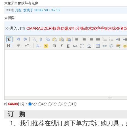
大象牙白象拔蚌有点像
#1楼
刀友 发表于 2026/7/8 1:47:52
大博弈
>>进入刀市
CMARAUDERl特典劲爆发行冷锋战术双护手银河掠夺者双联
给
X4608
打分：
5分
4分
3分
2分
1分
订 购
1、我们推荐在线订购下单方式订购刀具，