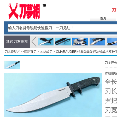
首页
其它刀友推荐
刀具说明栏>>
运动直刀
>
丛林战刀
> CMARAUDERl特典劲爆发行冷锋战术双
刀友评
详细说
全长
刃长
握把
刃宽