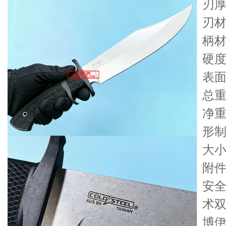
刃厚
刃材
柄材：
硬度
表
总重
净重
形
大
附件
安全
术
博