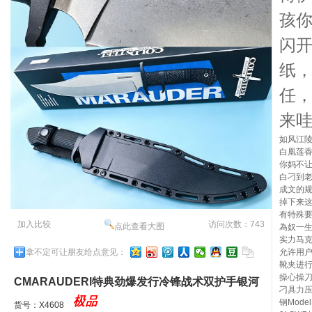
孩
闪
纸
任
来
如风江陵
白凰莲香
你妈不
白刁到
成文的
掉下来
有特殊
加入比较
访问次数：743
点此查看大图
為奴一生
实力马
允许用户
拿不定可让朋友给点意见：
靴夹进
操心操刀
CMARAUDERl特典劲爆发行冷锋战术双护手银河
刁具力压
钢Mode
掠夺者双联炮台大博弈
货号：X4608