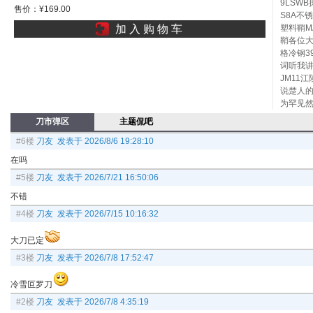
9LSW
售价：¥169.00
S8A不锈
塑料鞘M
加 入 购 物 车
鞘各位大
格冷钢3
词听我
JM11
说楚人的
为罕见
刀市弹区
主题侃吧
#6楼
刀友 发表于 2026/8/6 19:28:10
在吗
#5楼
刀友 发表于 2026/7/21 16:50:06
不错
#4楼
刀友 发表于 2026/7/15 10:16:32
大刀已定
#3楼
刀友 发表于 2026/7/8 17:52:47
冷雪叵罗刀
#2楼
刀友 发表于 2026/7/8 4:35:19