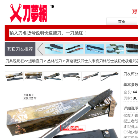
首页
其它刀友推荐
刀具说明栏>>
运动直刀
>
丛林战刀
> 高速硬汉武士头米克刀锋战士战釖绝极道武
刀友评
基本参
全长:
44
刃材:
8C
详细说
伏魔刀
挺进者
ST绝地
CS绝对
米克极