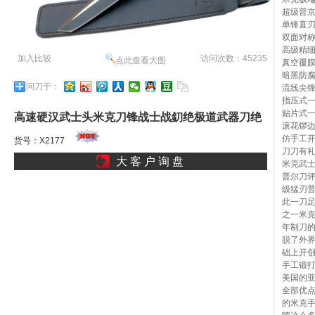
超级普
单锋直
双面对
高级精
加入比较
访问次数：45235
点此查看大图
真空覆
暗黑防
问刀于：
流线尖
指压式
贴片式
高速硬汉武士头米克刀锋战士战釖绝极道武器刀绝
滚花锣边
仿手工
地武士剑狂武士
货号：X2177
刀刀有
大 客 户 询 盘
米克武士
普尔刀评
级猛刃
此一刀足矣
之一米
年制刀
脱了外界
础上开
手工锻
美国的亚
全部优
的米克