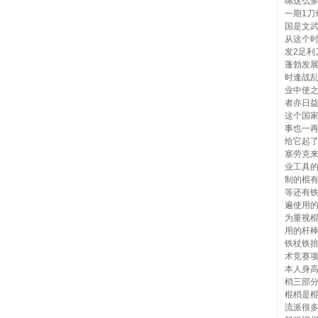
嗦这么
一期1刀
国是文武
从这个
发2足利
蓬勃发
时逢战
业中使
者亦日
这个国
事也一
给它起
塞劳克
业工具
制的棍
等还有
遍使用
为重视
用的杆
铁杖铁
术竞赛
本人身
梢三部
棍梢是
流派很