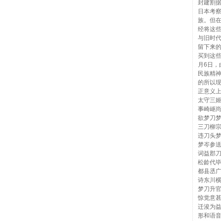
封建割据
日本考
族。但
经将这
与旧时
留下来
买到这些
月6日
民族精
的所以
正意义
太守三
事崎岖
欲梦刀
三刀柳
违刀头
梦岑参
词益郡
松龄代
都县丞
诗东川
梦刀升
惊觉意
迁浚为
形和语