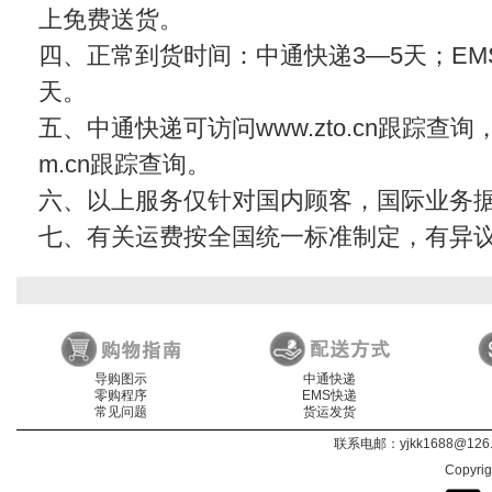
上免费送货。
四、正常到货时间：中通快递3—5天；EMS
天。
五、中通快递可访问www.zto.cn跟踪查
m.cn
跟踪查询。
六、以上服务仅针对国内顾客，国际业务
七、有关运费按全国统一标准制定，有异
导购图示
中通快递
零购程序
EMS快递
常见问题
货运发货
联系电邮：
yjkk1688@126
Copyri