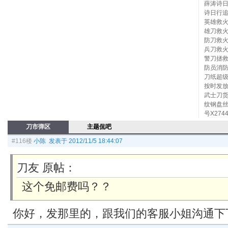
薛涛诗
诗日行
英雄救
雄刀救
防刀救
兵刀救
警刀拯
防员消
刀纸超
按时发放
武士刀货
纹钢盘丝
号X27
刀市弹区
主题侃吧
#116楼
小陈 发表于 2012/11/5 18:44:07
刀友 原帖：
这个免邮费吗？？
你好，发那里的，跟我们的客服小姐沟通下