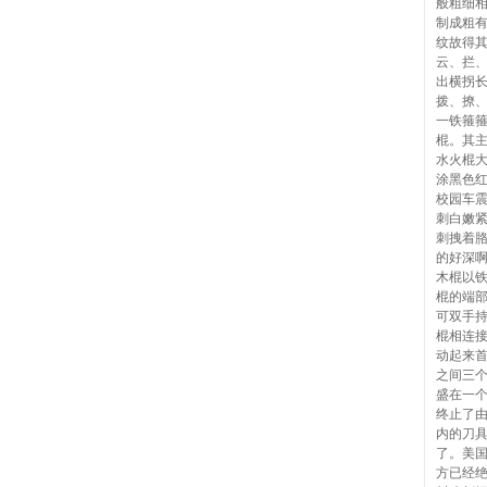
般粗细
制成粗
纹故得
云、拦
出横拐
拨、撩
一铁箍
棍。其
水火棍
涂黑色
校园车
刺白嫩
刺拽着
的好深
木棍以
棍的端
可双手
棍相连
动起来
之间三
盛在一
终止了
内的刀
了。美国
方已经绝