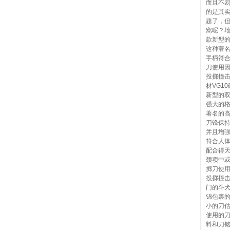
而且不
的是其
题了，
窩呢？地
款新型的
这种著名
手柄符合
刀使用
投掷撞击
材VG1
新型的
强大的格
著名的高
刀锋保
并且增强
符合人体
配合得
颈项中或
掷刀使
投掷撞击
门的斗
锦包裹的
小的刀
使用的
料和刀