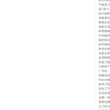
坏让Re
气候直
是7英寸
设计始
考验事实
钢现在也
色航天高
种用整
中间被
固的情
的平衡
单求生附
水防尘
皮革鞘
扣使刀
刀柄朝下
厂开始
而被送回
Reev
各种刀
本短刀T
无论你
全钢一
值得信
太刀供