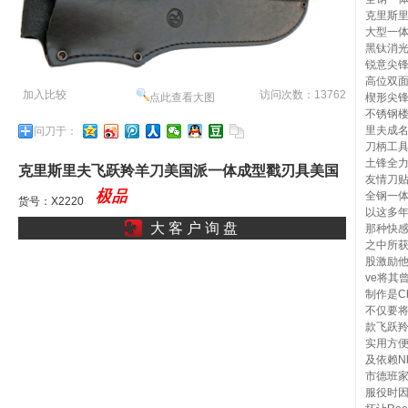
克里斯
大型一
黑钛消
锐意尖
高位双
加入比较
访问次数：13762
楔形尖
点此查看大图
不锈钢
里夫成
问刀于：
刀柄工具
土锋全
克里斯里夫飞跃羚羊刀美国派一体成型戳刃具美国
友情刀贴：
全钢一体刀
刀梦人独角兽刺ll
货号：X2220
以这多
大 客 户 询 盘
那种快感
之中所
股激励他
ve将其
制作是Ch
不仅要
款飞跃羚
实用方
及依赖N
市德班
服役时