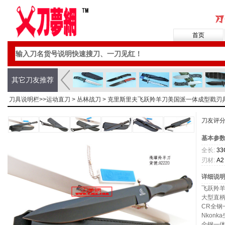
首页
其它刀友推荐
刀具说明栏>>
运动直刀
>
丛林战刀
> 克里斯里夫飞跃羚羊刀美国派一体成型戳刃具
刀友评
基本参
全长:
33
刃材:
A2
详细说
飞跃羚
大型直
CR全钢
Nkon
全钢一