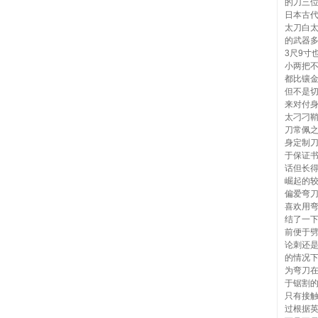
的刀三
日本古
太刀白
的武器
3尺9寸
小两把
都比镶
但不是
来对付
太刁刁
刀常佩
身定制
于保证
话但长
崛起的
偏爱弯
喜欢用
结了一
前便于
论刺还
的情况
为弯刀
于锯割
只有接
过根据