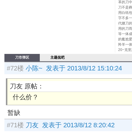
革的刀
刀不是
用白纸
字不多
代腰刀
用的刀
等一体
的尷尬爱
羚羊一体
20~克
刀市弹区
主题侃吧
#72楼
小陈~ 发表于 2013/8/12 15:10:24
刀友 原帖：
什么价？
暂缺
#71楼
刀友 发表于 2013/8/12 8:20:42