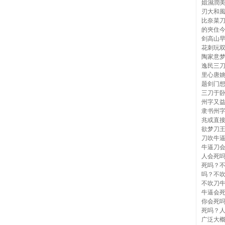
姐濕潤
刃大和
比奈菜
的夾住
剑高山
花刺玩
陶家意
逸民三
里心唐
题剑门
三刀于
州字又
隶书州
兆或直
欲梦刀
刀吹牛
牛逼刀
人会死
死吗？
吗？不
不吹刀
牛逼会
你会死
死吗？
广泛大概