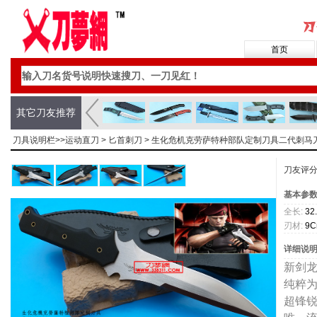
首页
其它刀友推荐
刀具说明栏>>
运动直刀
>
匕首刺刀
> 生化危机克劳萨特种部队定制刀具二代刺马
刀友评
基本参
全长:
32
刃材:
9C
详细说
新剑
纯粹
超锋