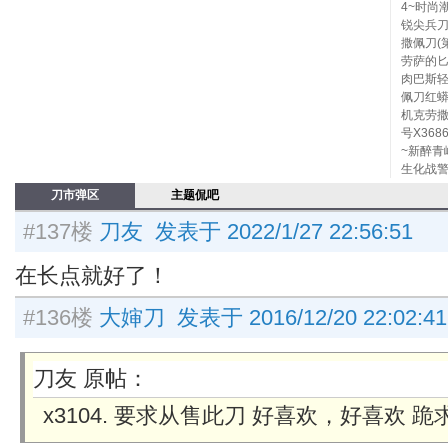
4~时尚
锐尖兵刀
撒佩刀(
劳萨的匕
肉巴斯轻
佩刀红蟒
机克劳
号X36
~新醉青
生化战警
刀市弹区
主题侃吧
#137楼
刀友 发表于 2022/1/27 22:56:51
在长点就好了！
#136楼
大婶刀 发表于 2016/12/20 22:02:41
刀友 原帖：
x3104. 要求从售此刀 好喜欢，好喜欢 