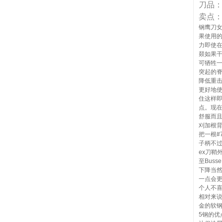
刀品
卖点
钢鹰刀
果使用
力即使
燚如果
可牺牲
突起的
降低重
更好地
住这样
点。现
舒服而
刈加根
把一根#
子柄不过
ex刀鞘
至Bus
下降当
一点会
个人不喜
相对来
金的软钢
5钢的