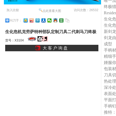
唯一
终极
加入比较
访问次数：26532
点此查看大图
Reside
生化
问刀于：
生化危
新剑龙
生化危机克劳萨特种部队定制刀具二代刺马刀终极
剑龙由
生化危机女神刺重启生化危机龙l
货号：X3104
成型
大 客 户 询 盘
手柄材
精细
娷服
包装
刀具
热处理
深冷
表面
平面打
手柄
推特