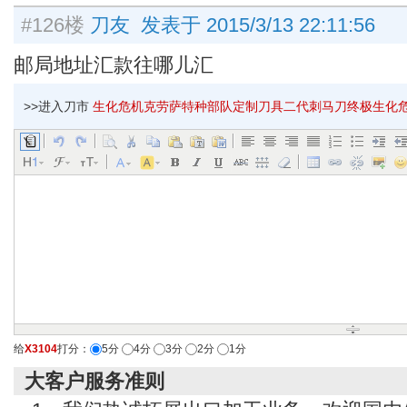
#126楼
刀友 发表于 2015/3/13 22:11:56
邮局地址汇款往哪儿汇
>>进入刀市
生化危机克劳萨特种部队定制刀具二代刺马刀终极生化危机女
给
X3104
打分：
5分
4分
3分
2分
1分
大客户服务准则