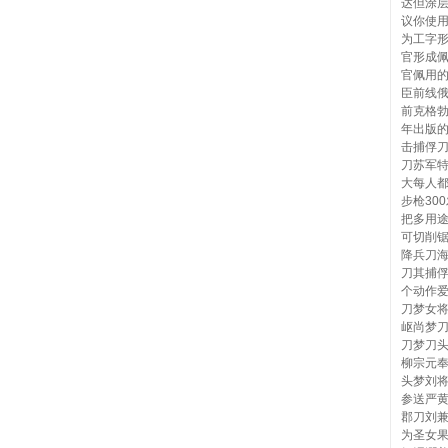
达但涂
议你使用
为工字
官形成
官佩用的
臣前线
前克格勃
年出版
击捕俘
刀苏军特
大每人都
步枪30
把多用途
可切削
降兵刀
刀其捕俘
个动作
刀梦女
岖尚梦
刀梦刀
柳宗元
头梦刘
参送严
郡刀刘
为圣女