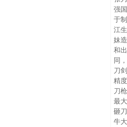
强
于
江
妹
和
同
刀
精
刀
最
砸
牛