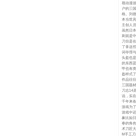
视动漫
户的三
格。刘
本当世
主创人
虽然日
刺就是
刀但是
了拿这
词夺理
头盔也
的东西
甲也有
盔样式
作品往
三国题
刀志14
说，实
千年来
游戏为
游戏中
象比如
拳的角
术刀匠大
M手工刀-虐