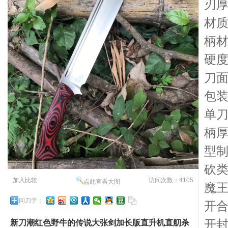
刃厚
材质
柄材
硬度
刀
包装
单刀
柄厚
型
砍
加入比较
访问次数：4105
点此查看大图
魔
问刀于：
开
开封
新刀潮红色野牛的传说大张剑加长版直升机直舠杀